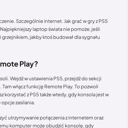
aczenie. Szczególnie internet. Jak grać w gry z PS5
Najpiękniejszy laptop świata nie pomoże, jeśli
 i grzejnikiem, jakby ktoś budował dla sygnału
emote Play?
oli. Wejdź w ustawienia PS5, przejdź do sekcji
j. Tam włącz funkcję Remote Play. To pozwoli
sz korzystać z PS5 także wtedy, gdy konsola jest w
opcje zasilania.
zyć utrzymywanie połączenia z internetem oraz
 temu komputer może obudzić konsolę, gdy