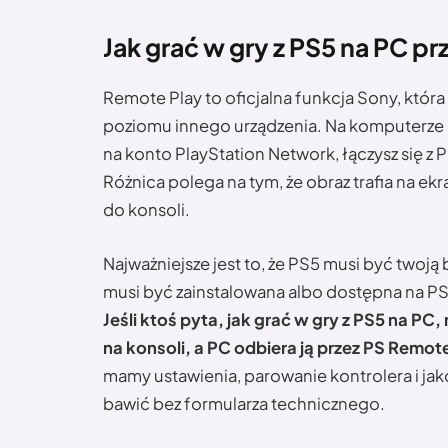
Jak grać w gry z PS5 na PC p
Remote Play to oficjalna funkcja Sony, która
poziomu innego urządzenia. Na komputerze in
na konto PlayStation Network, łączysz się z PS
Różnica polega na tym, że obraz trafia na ek
do konsoli.
Najważniejsze jest to, że PS5 musi być twoją
musi być zainstalowana albo dostępna na P
Jeśli ktoś pyta, jak grać w gry z PS5 na P
na konsoli, a PC odbiera ją przez PS Remote
mamy ustawienia, parowanie kontrolera i jako
bawić bez formularza technicznego.