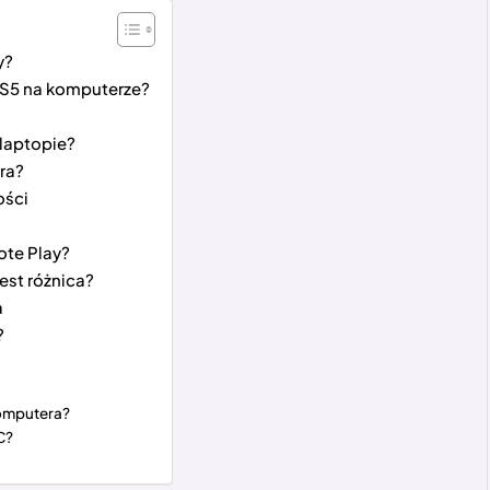
y?
PS5 na komputerze?
 laptopie?
ra?
ości
ote Play?
est różnica?
a
?
komputera?
C?