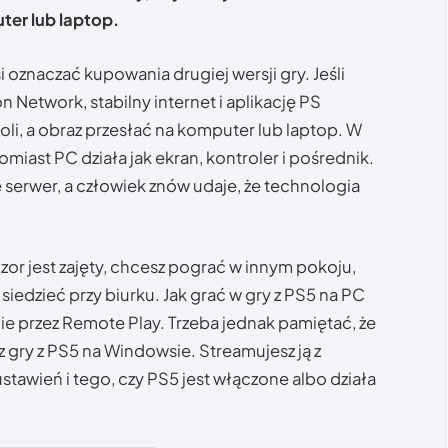
ter lub laptop.
 oznaczać kupowania drugiej wersji gry. Jeśli
 Network, stabilny internet i aplikację PS
li, a obraz przesłać na komputer lub laptop. W
miast PC działa jak ekran, kontroler i pośrednik.
 serwer, a człowiek znów udaje, że technologia
izor jest zajęty, chcesz pograć w innym pokoju,
siedzieć przy biurku. Jak grać w gry z PS5 na PC
 przez Remote Play. Trzeba jednak pamiętać, że
sz gry z PS5 na Windowsie. Streamujesz ją z
 ustawień i tego, czy PS5 jest włączone albo działa