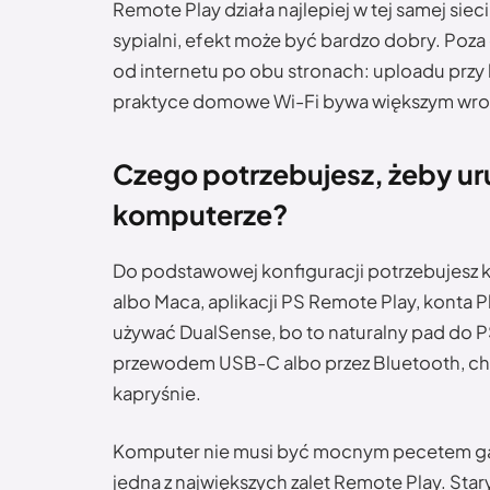
Remote Play działa najlepiej w tej samej sieci
sypialni, efekt może być bardzo dobry. Poza 
od internetu po obu stronach: uploadu przy
praktyce domowe Wi-Fi bywa większym wrogi
Czego potrzebujesz, żeby ur
komputerze?
Do podstawowej konfiguracji potrzebujesz 
albo Maca, aplikacji PS Remote Play, konta P
używać DualSense, bo to naturalny pad do
przewodem USB-C albo przez Bluetooth, choć 
kapryśnie.
Komputer nie musi być mocnym pecetem gam
jedna z największych zalet Remote Play. Stary