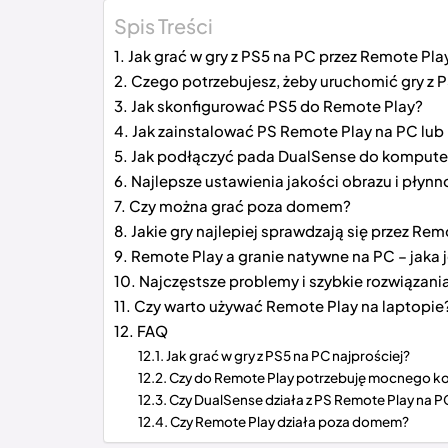
Spis Treści
Jak grać w gry z PS5 na PC przez Remote Pla
Czego potrzebujesz, żeby uruchomić gry z 
Jak skonfigurować PS5 do Remote Play?
Jak zainstalować PS Remote Play na PC lub
Jak podłączyć pada DualSense do kompute
Najlepsze ustawienia jakości obrazu i płynn
Czy można grać poza domem?
Jakie gry najlepiej sprawdzają się przez Rem
Remote Play a granie natywne na PC – jaka j
Najczęstsze problemy i szybkie rozwiązani
Czy warto używać Remote Play na laptopie
FAQ
Jak grać w gry z PS5 na PC najprościej?
Czy do Remote Play potrzebuję mocnego 
Czy DualSense działa z PS Remote Play na P
Czy Remote Play działa poza domem?