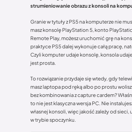
strumieniowanie obrazu z konsoli na kompu
Granie w tytuły z PS5 na komputerze nie musi
masz konsolę PlayStation 5, konto PlayStation
Remote Play, możesz uruchomić grę na konso
praktyce PS5 dalej wykonuje całą pracę, nato
Czyli komputer udaje konsolę, konsola udaje
jest prosta.
To rozwiązanie przydaje się wtedy, gdy telew
masz laptopa pod ręką albo po prostu wolisz 
bez kombinowania z capture cardem? Właśnie
to nie jest klasyczna wersja PC. Nie instaluje
własnej konsoli, więc jakość zależy od sieci,
w trybie spoczynku.