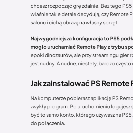
chcesz rozpocząć grę zdalnie. Bez tego PS5 
właśnie takie detale decydują, czy Remote 
salonu i cichą obrazą na własny sprzęt.
Najwygodniejsza konfiguracja to PS5 podł
mogło uruchamiać Remote Play z trybu sp
epoki dinozaurów, ale przy streamingu gier 
jest nudny. A nudne, niestety, bardzo często d
Jak zainstalować PS Remote P
Na komputerze pobierasz aplikację PS Remote P
zwykły program. Po uruchomieniu logujesz s
być to samo konto, którego używasz na PS5.
do połączenia.