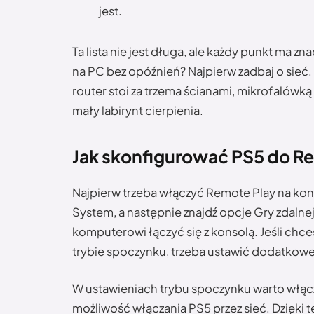
jest.
Ta lista nie jest długa, ale każdy punkt ma zn
na PC bez opóźnień? Najpierw zadbaj o sieć. 
router stoi za trzema ścianami, mikrofalówką
mały labirynt cierpienia.
Jak skonfigurować PS5 do R
Najpierw trzeba włączyć Remote Play na kons
System, a następnie znajdź opcje Gry zdalne
komputerowi łączyć się z konsolą. Jeśli chce
trybie spoczynku, trzeba ustawić dodatkowe 
W ustawieniach trybu spoczynku warto włąc
możliwość włączania PS5 przez sieć. Dzięki