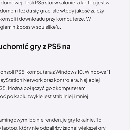
 domowej. Jeśli PS5 stoi w salonie, a laptop jest w
domem też da się grać, ale wtedy jakość zależy
 konsoli i downloadu przy komputerze. W
em niż boss w soulslike’u.
uchomić gry z PS5 na
konsoli PS5, komputera z Windows 10, Windows 11
layStation Network oraz kontrolera. Najlepiej
 PS5. Można połączyć go z komputerem
po kablu zwykle jest stabilniej i mniej
ingowym, bo nie renderuje gry lokalnie. To
 laptop, który nie odpaliłby żadnej większej gry,