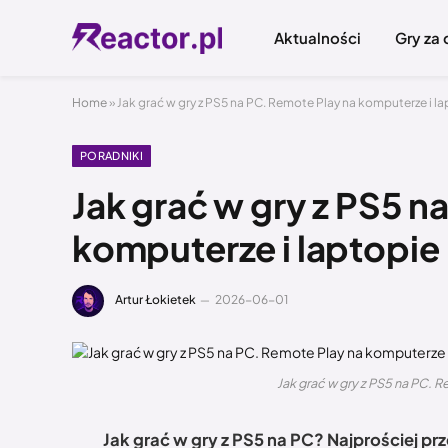
Aktualności
Gry za
Home
»
Jak grać w gry z PS5 na PC. Remote Play na komputerze i l
PORADNIKI
Jak grać w gry z PS5 n
komputerze i laptopie
Artur Łokietek
2026-06-01
Jak grać w gry z PS5 na PC. 
Jak grać w gry z PS5 na PC? Najprościej prz