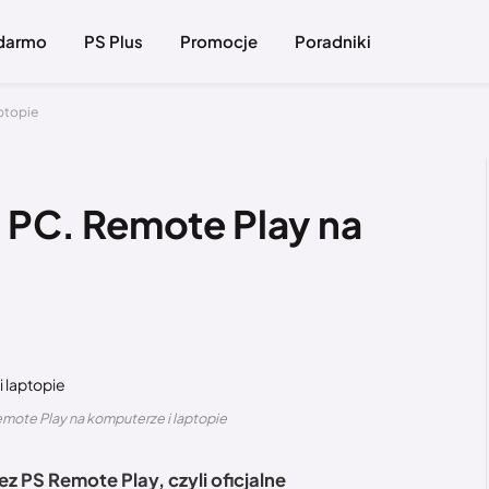
 darmo
PS Plus
Promocje
Poradniki
aptopie
a PC. Remote Play na
Remote Play na komputerze i laptopie
ez PS Remote Play, czyli oficjalne