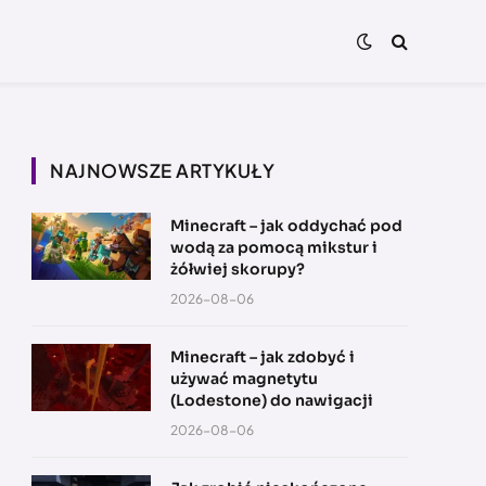
NAJNOWSZE ARTYKUŁY
Minecraft – jak oddychać pod
wodą za pomocą mikstur i
żółwiej skorupy?
2026-08-06
Minecraft – jak zdobyć i
używać magnetytu
(Lodestone) do nawigacji
2026-08-06