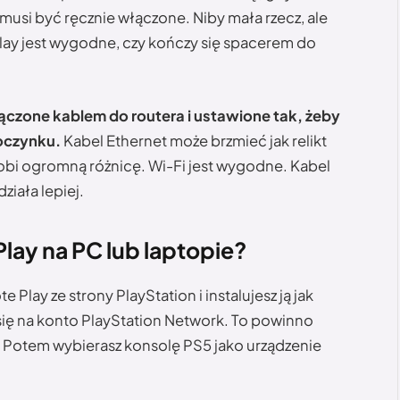
musi być ręcznie włączone. Niby mała rzecz, ale
Play jest wygodne, czy kończy się spacerem do
ączone kablem do routera i ustawione tak, żeby
oczynku.
Kabel Ethernet może brzmieć jak relikt
robi ogromną różnicę. Wi-Fi jest wygodne. Kabel
ziała lepiej.
lay na PC lub laptopie?
lay ze strony PlayStation i instalujesz ją jak
ię na konto PlayStation Network. To powinno
 Potem wybierasz konsolę PS5 jako urządzenie