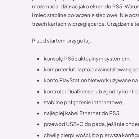
może nadal działać jako ekran do PS5. Warun
i mieć stabilne połączenie sieciowe. Nie ocze
trzech kartach w przeglądarce. Urządzenia 
Przed startem przygotuj:
konsolę PS5 z aktualnym systemem;
komputer lub laptop z zainstalowaną ap
konto PlayStation Network używane na 
kontroler DualSense lub zgodny kontrol
stabilne połączenie internetowe;
najlepiej kabel Ethernet do PS5;
przewód USB-C do pada, jeśli nie chces
chwilę cierpliwości, bo pierwsza konfig