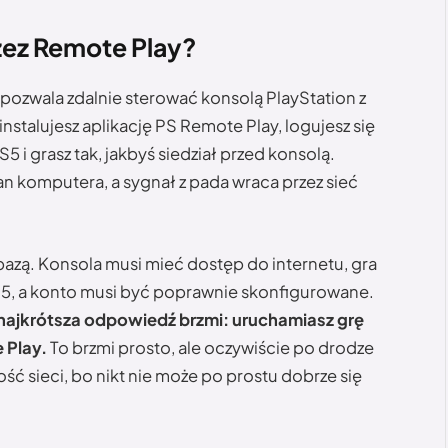
rzez Remote Play?
 pozwala zdalnie sterować konsolą PlayStation z
stalujesz aplikację PS Remote Play, logujesz się
5 i grasz tak, jakbyś siedział przed konsolą.
ran komputera, a sygnał z pada wraca przez sieć
 bazą. Konsola musi mieć dostęp do internetu, gra
S5, a konto musi być poprawnie skonfigurowane.
C, najkrótsza odpowiedź brzmi: uruchamiasz grę
 Play.
To brzmi prosto, ale oczywiście po drodze
ść sieci, bo nikt nie może po prostu dobrze się