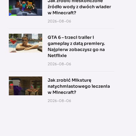
Jak zrobić nieskończone
źródło wody z dwóch wiader
w Minecraft?
2026-08-06
GTA 6 – trzeci trailer i
gameplay z datą premiery.
Najpierw zobaczysz go na
Netflixie
2026-08-06
Jak zrobić Miksturę
natychmiastowego leczenia
w Minecraft?
2026-08-06