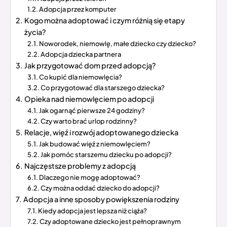
Adopcja przez komputer
Kogo można adoptować i czym różnią się etapy
życia?
Noworodek, niemowlę, małe dziecko czy dziecko?
Adopcja dziecka partnera
Jak przygotować dom przed adopcją?
Co kupić dla niemowlęcia?
Co przygotować dla starszego dziecka?
Opieka nad niemowlęciem po adopcji
Jak ogarnąć pierwsze 24 godziny?
Czy warto brać urlop rodzinny?
Relacje, więź i rozwój adoptowanego dziecka
Jak budować więź z niemowlęciem?
Jak pomóc starszemu dziecku po adopcji?
Najczęstsze problemy z adopcją
Dlaczego nie mogę adoptować?
Czy można oddać dziecko do adopcji?
Adopcja a inne sposoby powiększenia rodziny
Kiedy adopcja jest lepsza niż ciąża?
Czy adoptowane dziecko jest pełnoprawnym