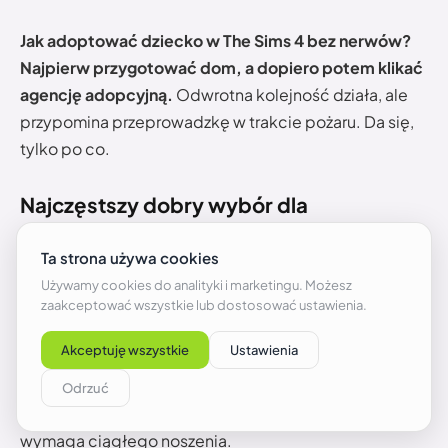
Jak adoptować dziecko w The Sims 4 bez nerwów?
Najpierw przygotować dom, a dopiero potem klikać
agencję adopcyjną.
Odwrotna kolejność działa, ale
przypomina przeprowadzkę w trakcie pożaru. Da się,
tylko po co.
Najczęstszy dobry wybór dla
początkujących
Dla początkujących najlepsze jest starsze dziecko
albo małe dziecko. Niemowlę jest świetne, ale
wymaga dużo klikania i kontroli. Noworodek jest
prostszy, lecz mniej aktywny. Dziecko w wieku
szkolnym daje najwięcej samodzielności. Może spać,
jeść, chodzić do szkoły, rozwijać aspiracje i nie
wymaga ciągłego noszenia.