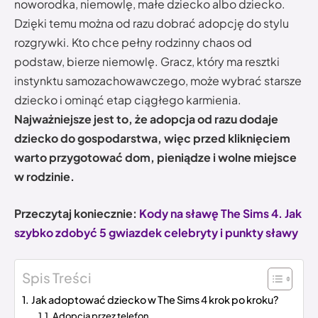
noworodka, niemowlę, małe dziecko albo dziecko.
Dzięki temu można od razu dobrać adopcję do stylu
rozgrywki. Kto chce pełny rodzinny chaos od
podstaw, bierze niemowlę. Gracz, który ma resztki
instynktu samozachowawczego, może wybrać starsze
dziecko i ominąć etap ciągłego karmienia.
Najważniejsze jest to, że adopcja od razu dodaje
dziecko do gospodarstwa, więc przed kliknięciem
warto przygotować dom, pieniądze i wolne miejsce
w rodzinie.
Przeczytaj koniecznie:
Kody na sławę The Sims 4. Jak
szybko zdobyć 5 gwiazdek celebryty i punkty sławy
Spis Treści
Jak adoptować dziecko w The Sims 4 krok po kroku?
Adopcja przez telefon