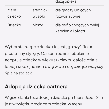
dużą opieką
Małe
średnio-
dla graczy lubiących
dziecko
wysoki
rozwój i rutynę
Dziecko
niższy
dla osób chcących mniej
karmienia i płaczu
Wybór starszego dziecka nie jest „gorszy”. To po
prostu inny styl gry. Czasem rodzina fabularnie
adoptuje dziecko w wieku szkolnym i całość działa
lepiej niż kolejne niemowlę w domu, gdzie już wszyscy
śpią na stojąco.
Adopcja dziecka partnera
W grze działa też adopcja dziecka partnera. Jeżeli Sim
jest w związku z rodzicem dziecka, w menu