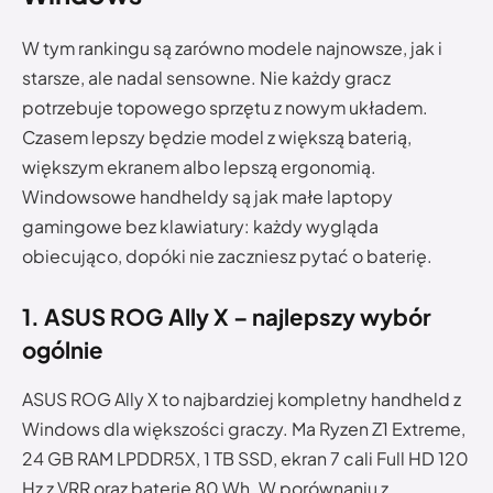
W tym rankingu są zarówno modele najnowsze, jak i
starsze, ale nadal sensowne. Nie każdy gracz
potrzebuje topowego sprzętu z nowym układem.
Czasem lepszy będzie model z większą baterią,
większym ekranem albo lepszą ergonomią.
Windowsowe handheldy są jak małe laptopy
gamingowe bez klawiatury: każdy wygląda
obiecująco, dopóki nie zaczniesz pytać o baterię.
1. ASUS ROG Ally X – najlepszy wybór
ogólnie
ASUS ROG Ally X to najbardziej kompletny handheld z
Windows dla większości graczy. Ma Ryzen Z1 Extreme,
24 GB RAM LPDDR5X, 1 TB SSD, ekran 7 cali Full HD 120
Hz z VRR oraz baterię 80 Wh. W porównaniu z