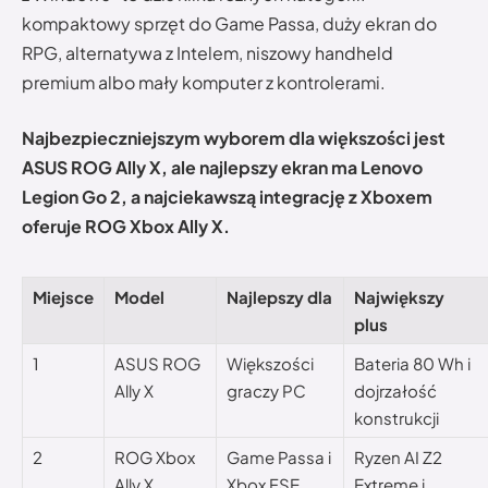
kompaktowy sprzęt do Game Passa, duży ekran do
RPG, alternatywa z Intelem, niszowy handheld
premium albo mały komputer z kontrolerami.
Najbezpieczniejszym wyborem dla większości jest
ASUS ROG Ally X, ale najlepszy ekran ma Lenovo
Legion Go 2, a najciekawszą integrację z Xboxem
oferuje ROG Xbox Ally X.
Miejsce
Model
Najlepszy dla
Największy
plus
1
ASUS ROG
Większości
Bateria 80 Wh i
Ally X
graczy PC
dojrzałość
konstrukcji
2
ROG Xbox
Game Passa i
Ryzen AI Z2
Ally X
Xbox FSE
Extreme i