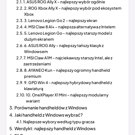
1. ASUS ROG Ally X – najlepszy wybór ogólnie
2. ROG Xbox Ally X – najlepszy wybór pod ekosystem
Xbox
3. Lenovo Legion Go 2 – najlepszy ekran
4. MSI Claw 8 AI+ – najlepsza alternatywa z Intelem
5. Lenovo Legion Go – najlepszy starszy model z
dużym ekranem
6. ASUS ROG Ally – najlepszy tańszy klasyk z
Windowsem
7. MSI Claw A1M – najciekawszy starszy Intel, ale z
zastrzeżeniami
8. AYANEO Kun – najlepszy ogromny handheld
premium
9. GPD Win 4 – najlepszy hybrydowy handheld z
klawiaturą
10. OneXPlayer X1 Mini – najlepszy modularny
wariant
Porównanie handheldów z Windows
Jaki handheld z Windows wybrać?
Najlepsze wybory według typu gracza
Werdykt: najlepszy handheld z Windows