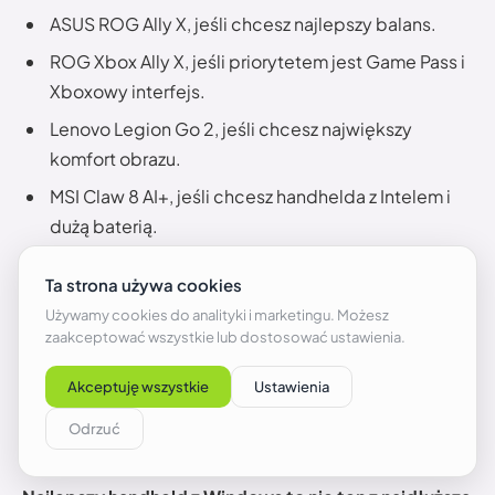
ASUS ROG Ally X, jeśli chcesz najlepszy balans.
ROG Xbox Ally X, jeśli priorytetem jest Game Pass i
Xboxowy interfejs.
Lenovo Legion Go 2, jeśli chcesz największy
komfort obrazu.
MSI Claw 8 AI+, jeśli chcesz handhelda z Intelem i
dużą baterią.
Lenovo Legion Go, jeśli chcesz tańszego dużego
ekranu.
ASUS ROG Ally, jeśli chcesz wejść w Windows
handheld taniej.
GPD Win 4, jeśli potrzebujesz fizycznej klawiatury.
AYANEO Kun, jeśli lubisz sprzęt premium i niszę.