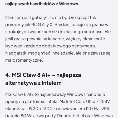
najlepszych handheldów z Windows.
Minusem jest gabaryt. To nie będzie sprzęt tak
poręczny jak ROG Ally X. Bardziej pasuje do grania w
spokojnych warunkach niż do ciasnego autobusu. Ale
jeśli grasz głównie na kanapie, większy ekran może
być wart każdego dodatkowego centymetra.
Nadgarstki mogą mieć inne zdanie, ale one zawsze są
mało romantyczne.
4. MSI Claw 8 AI+ – najlepsza
alternatywa z Intelem
MSI Claw 8 AI+ to najciekawszy Windows handheld
oparty na platformie Intela. Ma Intel Core Ultra 7 258V,
ekran 8 cali 1920 x 1200 z odświeżaniem 120 Hz i VRR,
baterię 80 Wh, dwa porty Thunderbolt 4 oraz Windows