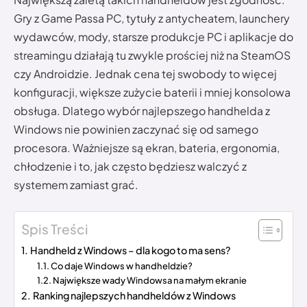
Gry z Game Passa PC, tytuły z antycheatem, launchery
wydawców, mody, starsze produkcje PC i aplikacje do
streamingu działają tu zwykle prościej niż na SteamOS
czy Androidzie. Jednak cena tej swobody to więcej
konfiguracji, większe zużycie baterii i mniej konsolowa
obsługa. Dlatego wybór najlepszego handhelda z
Windows nie powinien zaczynać się od samego
procesora. Ważniejsze są ekran, bateria, ergonomia,
chłodzenie i to, jak często będziesz walczyć z
systemem zamiast grać.
Spis Treści
Handheld z Windows – dla kogo to ma sens?
Co daje Windows w handheldzie?
Największe wady Windowsa na małym ekranie
Ranking najlepszych handheldów z Windows