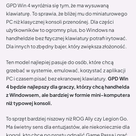
GPD Win 4 wyróżnia się tym, że ma wysuwaną
klawiaturę. To sprawia, że bliżej mu do miniaturowego
PC niż klasycznej konsoli przenośnej. Dla części
użytkowników to ogromny plus, bo Windows na
handheldzie bez fizycznej klawiatury potrafi irytować.
Dla innych to zbędny bajer, który zwiększa złożoność.
Ten model najlepiej pasuje do osób, które chcą
grzebać w systemie, emulować, korzystać z aplikacji
PC i czasem pisać bez ekranowej klawiatury.
GPD Win
4 będzie najlepszy dla graczy, którzy chcą handhelda
z Windowsem, ale bardziej w formie mini-komputera
niż typowej konsoli.
To sprzęt bardziej niszowy niż ROG Ally czy Legion Go.
Ma świetny sens dla entuzjastów, ale niekoniecznie dla
kogoś, kto chce po prostu odpalić Game Passa i grać.