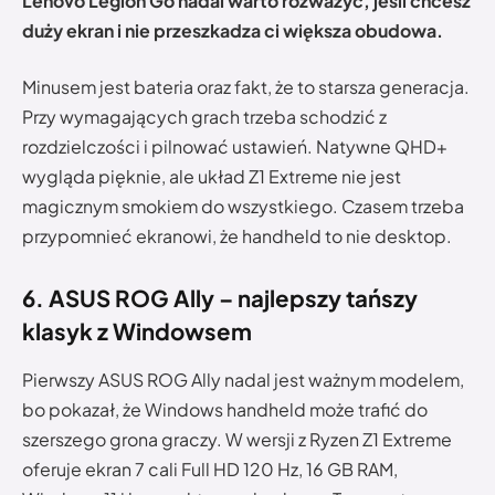
Lenovo Legion Go nadal warto rozważyć, jeśli chcesz
duży ekran i nie przeszkadza ci większa obudowa.
Minusem jest bateria oraz fakt, że to starsza generacja.
Przy wymagających grach trzeba schodzić z
rozdzielczości i pilnować ustawień. Natywne QHD+
wygląda pięknie, ale układ Z1 Extreme nie jest
magicznym smokiem do wszystkiego. Czasem trzeba
przypomnieć ekranowi, że handheld to nie desktop.
6. ASUS ROG Ally – najlepszy tańszy
klasyk z Windowsem
Pierwszy ASUS ROG Ally nadal jest ważnym modelem,
bo pokazał, że Windows handheld może trafić do
szerszego grona graczy. W wersji z Ryzen Z1 Extreme
oferuje ekran 7 cali Full HD 120 Hz, 16 GB RAM,