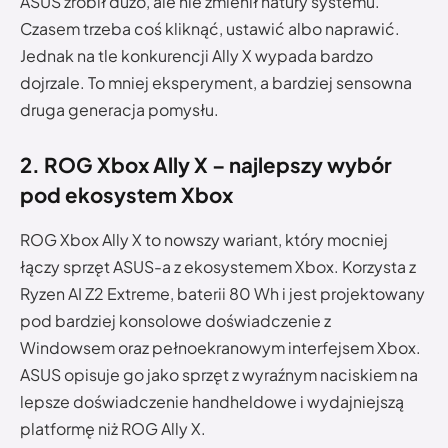
ASUS zrobił dużo, ale nie zmienił natury systemu.
Czasem trzeba coś kliknąć, ustawić albo naprawić.
Jednak na tle konkurencji Ally X wypada bardzo
dojrzale. To mniej eksperyment, a bardziej sensowna
druga generacja pomysłu.
2. ROG Xbox Ally X – najlepszy wybór
pod ekosystem Xbox
ROG Xbox Ally X to nowszy wariant, który mocniej
łączy sprzęt ASUS-a z ekosystemem Xbox. Korzysta z
Ryzen AI Z2 Extreme, baterii 80 Wh i jest projektowany
pod bardziej konsolowe doświadczenie z
Windowsem oraz pełnoekranowym interfejsem Xbox.
ASUS opisuje go jako sprzęt z wyraźnym naciskiem na
lepsze doświadczenie handheldowe i wydajniejszą
platformę niż ROG Ally X.