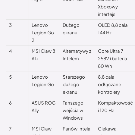
Xboxowy
interfejs
3
Lenovo
Dużego
OLED 8,8 cala
Legion Go
ekranu
144 Hz
2
4
MSI Claw 8
Alternatywy z
Core Ultra 7
AI+
Intelem
258V i bateria
80 Wh
5
Lenovo
Starszego
8,8 cala i
Legion Go
dużego
odłączane
ekranu
kontrolery
6
ASUS ROG
Tańszego
Kompaktowość
Ally
wejścia w
i 120 Hz
Windows
7
MSI Claw
Fanów Intela
Ciekawa