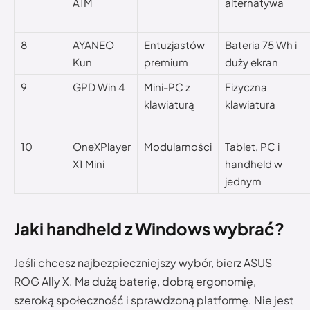
A1M
alternatywa
8
AYANEO
Entuzjastów
Bateria 75 Wh i
Kun
premium
duży ekran
9
GPD Win 4
Mini-PC z
Fizyczna
klawiaturą
klawiatura
10
OneXPlayer
Modularności
Tablet, PC i
X1 Mini
handheld w
jednym
Jaki handheld z Windows wybrać?
Jeśli chcesz najbezpieczniejszy wybór, bierz ASUS
ROG Ally X. Ma dużą baterię, dobrą ergonomię,
szeroką społeczność i sprawdzoną platformę. Nie jest