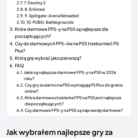
7. Destiny 2
8. Enlisted
9. Splitgate: Arena Reloaded
10. PUBG: Battlegrounds
Które darmowe FPS-y na PS5 są najlepsze dla
początkujących?
Czy do darmowych FPS-ów na PS5 trzeba mieć PS
Plus?
Którą grę wybrać jako pierwszą?
FAQ
Jakie są najlepsze darmowe FPS-y na PS5 w 2026
roku?
Czy gry za darmo na PS5 wymagają PS Plus do grania
online?
Która darmowa strzelanka FPS na PS5 jest najlepsza
dla początkujących?
Czy darmowe FPS-y na PS5 są naprawdę darmowe?
Jak wybrałem najlepsze gry za