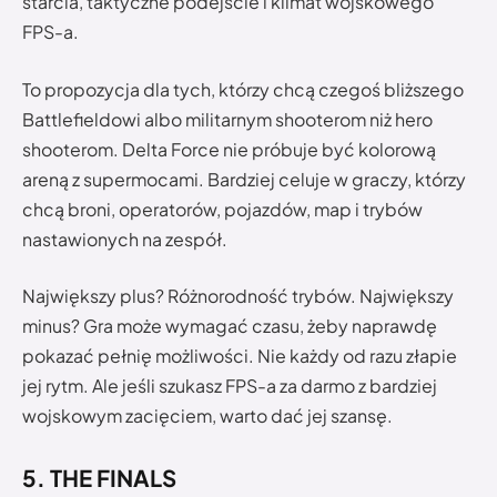
starcia, taktyczne podejście i klimat wojskowego
FPS-a.
To propozycja dla tych, którzy chcą czegoś bliższego
Battlefieldowi albo militarnym shooterom niż hero
shooterom. Delta Force nie próbuje być kolorową
areną z supermocami. Bardziej celuje w graczy, którzy
chcą broni, operatorów, pojazdów, map i trybów
nastawionych na zespół.
Największy plus? Różnorodność trybów. Największy
minus? Gra może wymagać czasu, żeby naprawdę
pokazać pełnię możliwości. Nie każdy od razu złapie
jej rytm. Ale jeśli szukasz FPS-a za darmo z bardziej
wojskowym zacięciem, warto dać jej szansę.
5. THE FINALS