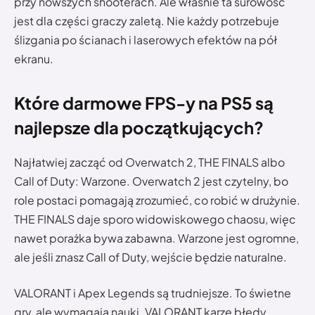
przy nowszych shooterach. Ale właśnie ta surowość
jest dla części graczy zaletą. Nie każdy potrzebuje
ślizgania po ścianach i laserowych efektów na pół
ekranu.
Które darmowe FPS-y na PS5 są
najlepsze dla początkujących?
Najłatwiej zacząć od Overwatch 2, THE FINALS albo
Call of Duty: Warzone. Overwatch 2 jest czytelny, bo
role postaci pomagają zrozumieć, co robić w drużynie.
THE FINALS daje sporo widowiskowego chaosu, więc
nawet porażka bywa zabawna. Warzone jest ogromne,
ale jeśli znasz Call of Duty, wejście będzie naturalne.
VALORANT i Apex Legends są trudniejsze. To świetne
gry, ale wymagają nauki. VALORANT karze błędy