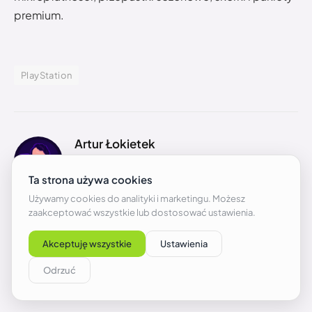
premium.
PlayStation
Artur Łokietek
Gracz z pasji i zamiłowania. Uwielbia staroszkolne
RPG-i, obfitujące w dobrą fabułę gry akcji i
dopaminę płynącą ze zmagań przez sieć. W
wolnych chwilach czytuje literaturę, w
szczególności klasykę grozy i słucha muzyki na
tyle głośnej, że sąsiedzi również są do tego
zmuszeni.