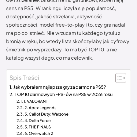
sens na PS5. W rankingu liczyła się popularność,
dostępność, jakość strzelania, aktywność
społeczności, model free-to-play i to, czy gra nadal
ma po co istnieć. Nie wrzucam tu każdego tytułu z
bronią w ręku, bo wtedy lista skończyłaby jak cyfrowy
śmietnik po wyprzedaży. To ma być TOP 10, a nie
katalog wszystkiego, co ma celownik.
Spis Treści
Jak wybrałem najlepsze gry za darmo na PS5?
TOP 10 darmowych FPS-ów na PS5 w 2026 roku
1. VALORANT
2. Apex Legends
3. Call of Duty: Warzone
4. Delta Force
5. THE FINALS
6. Overwatch 2