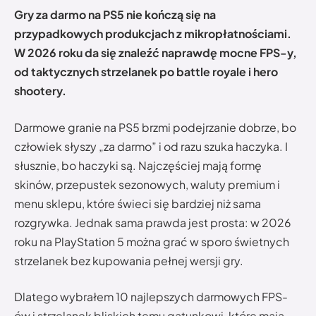
Gry za darmo na PS5 nie kończą się na
przypadkowych produkcjach z mikropłatnościami.
W 2026 roku da się znaleźć naprawdę mocne FPS-y,
od taktycznych strzelanek po battle royale i hero
shootery.
Darmowe granie na PS5 brzmi podejrzanie dobrze, bo
człowiek słyszy „za darmo” i od razu szuka haczyka. I
słusznie, bo haczyki są. Najczęściej mają formę
skinów, przepustek sezonowych, waluty premium i
menu sklepu, które świeci się bardziej niż sama
rozgrywka. Jednak sama prawda jest prosta: w 2026
roku na PlayStation 5 można grać w sporo świetnych
strzelanek bez kupowania pełnej wersji gry.
Dlatego wybrałem 10 najlepszych darmowych FPS-
ów i strzelanek bliskich temu gatunkowi, które mają