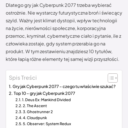
Dlatego gry jak Cyberpunk 2077 trzeba wybierać
ostrożnie. Nie wystarczy futurystyczna broń i świecący
szyld. Ważny jest klimat dystopii, wpływ technologii
na życie, nierówności społeczne, korporacyjna
przemoc, kryminał, cybernetyczne ciało i pytanie, ile z
człowieka zostaje, gdy system przerabia go na
produkt. W tym zestawieniu znajdziesz 10 tytułów,
które łapią różne elementy tej samej wizji przyszłości.
Spis Treści
Gry jak Cyberpunk 2077 – czego tu właściwie szukać?
Top 10 – gry jak Cyberpunk 2077
1. Deus Ex: Mankind Divided
2. The Ascent
3. Ghostrunner 2
4. Cloudpunk
5. Observer: System Redux