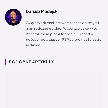
Dariusz Madejski
Związany z dziennikarstwem technologicznym i
grami od dziesięcioleci. Współtwórca serwisu
PlanetaGracza.pl oraz Techon.pl. Ekspert w
treściach dotyczących PS Plus, promocji oraz gier
za darmo.
PODOBNE ARTYKUŁY