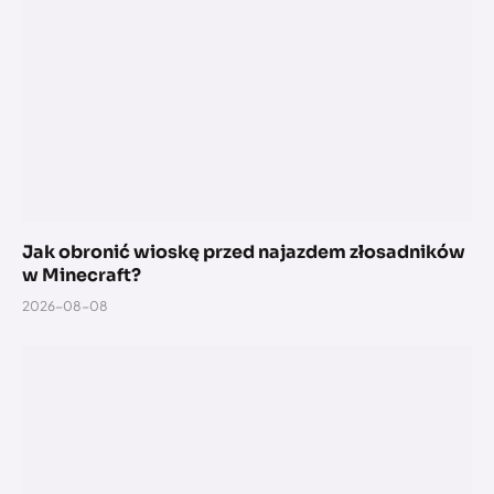
Jak obronić wioskę przed najazdem złosadników
w Minecraft?
2026-08-08