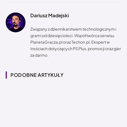
Dariusz Madejski
Związany z dziennikarstwem technologicznym i
grami od dziesięcioleci. Współtwórca serwisu
PlanetaGracza.pl oraz Techon.pl. Ekspert w
treściach dotyczących PS Plus, promocji oraz gier
za darmo.
PODOBNE ARTYKUŁY