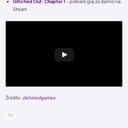
Glitched Out: Chapter 1
– pobierz grę za darmo na
Steam
Źródło:
delistedgames
PC