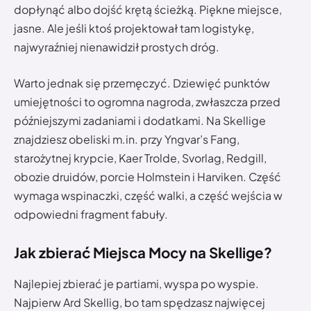
dopłynąć albo dojść krętą ścieżką. Piękne miejsce,
jasne. Ale jeśli ktoś projektował tam logistykę,
najwyraźniej nienawidził prostych dróg.
Warto jednak się przemęczyć. Dziewięć punktów
umiejętności to ogromna nagroda, zwłaszcza przed
późniejszymi zadaniami i dodatkami. Na Skellige
znajdziesz obeliski m.in. przy Yngvar’s Fang,
starożytnej krypcie, Kaer Trolde, Svorlag, Redgill,
obozie druidów, porcie Holmstein i Harviken. Część
wymaga wspinaczki, część walki, a część wejścia w
odpowiedni fragment fabuły.
Jak zbierać Miejsca Mocy na Skellige?
Najlepiej zbierać je partiami, wyspa po wyspie.
Najpierw Ard Skellig, bo tam spędzasz najwięcej