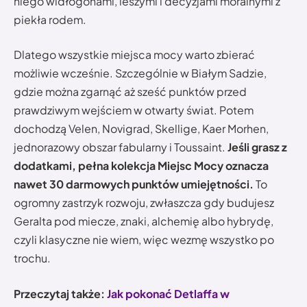
niego widłogonami, leszymi i decyzjami moralnymi z
piekła rodem.
Dlatego wszystkie miejsca mocy warto zbierać
możliwie wcześnie. Szczególnie w Białym Sadzie,
gdzie można zgarnąć aż sześć punktów przed
prawdziwym wejściem w otwarty świat. Potem
dochodzą Velen, Novigrad, Skellige, Kaer Morhen,
jednorazowy obszar fabularny i Toussaint.
Jeśli grasz z
dodatkami, pełna kolekcja Miejsc Mocy oznacza
nawet 30 darmowych punktów umiejętności.
To
ogromny zastrzyk rozwoju, zwłaszcza gdy budujesz
Geralta pod miecze, znaki, alchemię albo hybrydę,
czyli klasyczne nie wiem, więc wezmę wszystko po
trochu.
Przeczytaj także:
Jak pokonać Detlaffa w