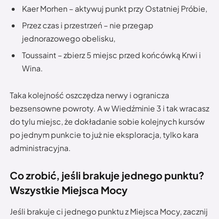
Kaer Morhen – aktywuj punkt przy Ostatniej Próbie,
Przez czas i przestrzeń – nie przegap
jednorazowego obelisku,
Toussaint – zbierz 5 miejsc przed końcówką Krwi i
Wina.
Taka kolejność oszczędza nerwy i ogranicza
bezsensowne powroty. A w Wiedźminie 3 i tak wracasz
do tylu miejsc, że dokładanie sobie kolejnych kursów
po jednym punkcie to już nie eksploracja, tylko kara
administracyjna.
Co zrobić, jeśli brakuje jednego punktu?
Wszystkie Miejsca Mocy
Jeśli brakuje ci jednego punktu z Miejsca Mocy, zacznij