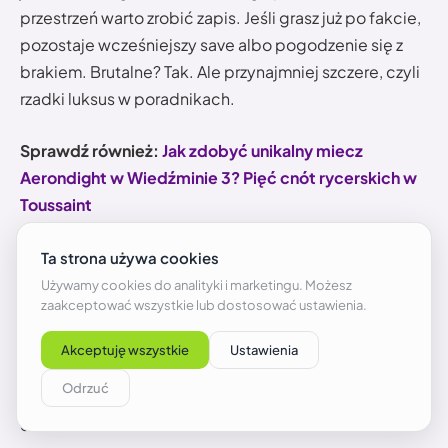
przestrzeń warto zrobić zapis. Jeśli grasz już po fakcie,
pozostaje wcześniejszy save albo pogodzenie się z
brakiem. Brutalne? Tak. Ale przynajmniej szczere, czyli
rzadki luksus w poradnikach.
Sprawdź również:
Jak zdobyć unikalny miecz
Aerondight w Wiedźminie 3? Pięć cnót rycerskich w
Toussaint
FAQ
Ile jest wszystkich Miejsc Mocy w Wiedźminie 3?
Jeśli liczysz podstawkę, jednorazowy obszar fabularny
i Toussaint z Krwi i Wina, pełna gra ma 30 Miejsc Mocy.
Sama podstawowa mapa bez Toussaint daje mniej
obelisków.