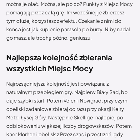
można je olać. Można, ale po co? Punkty z Miejsc Mocy
pomagają przez całą grę. Im wcześniej je zbierzesz,
tym dłużej korzystasz z efektu. Czekanie z nimi do
końca jest jak kupienie parasola po burzy. Niby nadal
go masz, ale trochę późno, geniuszu.
Najlepsza kolejność zbierania
wszystkich Miejsc Mocy
Najrozsądniejsza kolejność jest powiązana z
naturalnym przebiegiem gry. Najpierw Biały Sad, bo
daje szybki start. Potem Velen i Novigrad, przy czym
obeliski zadaniowe zbieraj od razu przy okazji Keiry
Metz i Łysej Góry. Następnie Skellige, najlepiej po
odblokowaniu większej liczby drogowskazów. Potem
Kaer Morhen i obelisk z Przez czas i przestrzeń, gdy