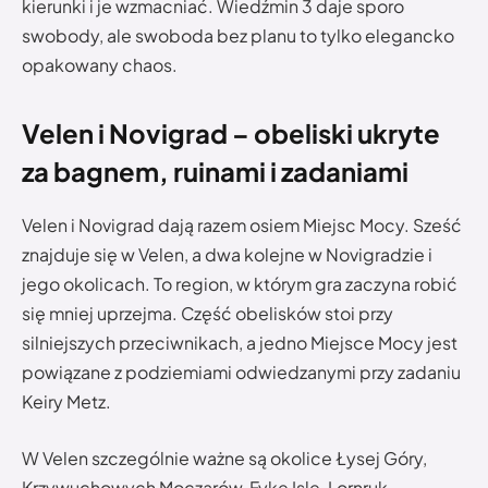
kierunki i je wzmacniać. Wiedźmin 3 daje sporo
swobody, ale swoboda bez planu to tylko elegancko
opakowany chaos.
Velen i Novigrad – obeliski ukryte
za bagnem, ruinami i zadaniami
Velen i Novigrad dają razem osiem Miejsc Mocy. Sześć
znajduje się w Velen, a dwa kolejne w Novigradzie i
jego okolicach. To region, w którym gra zaczyna robić
się mniej uprzejma. Część obelisków stoi przy
silniejszych przeciwnikach, a jedno Miejsce Mocy jest
powiązane z podziemiami odwiedzanymi przy zadaniu
Keiry Metz.
W Velen szczególnie ważne są okolice Łysej Góry,
Krzywuchowych Moczarów, Fyke Isle, Lornruk,