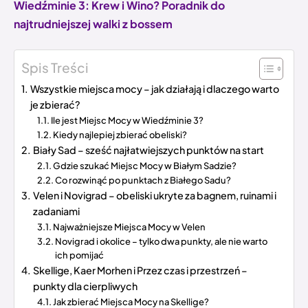
Wiedźminie 3: Krew i Wino? Poradnik do
najtrudniejszej walki z bossem
Spis Treści
Wszystkie miejsca mocy – jak działają i dlaczego warto
je zbierać?
Ile jest Miejsc Mocy w Wiedźminie 3?
Kiedy najlepiej zbierać obeliski?
Biały Sad – sześć najłatwiejszych punktów na start
Gdzie szukać Miejsc Mocy w Białym Sadzie?
Co rozwinąć po punktach z Białego Sadu?
Velen i Novigrad – obeliski ukryte za bagnem, ruinami i
zadaniami
Najważniejsze Miejsca Mocy w Velen
Novigrad i okolice – tylko dwa punkty, ale nie warto
ich pomijać
Skellige, Kaer Morhen i Przez czas i przestrzeń –
punkty dla cierpliwych
Jak zbierać Miejsca Mocy na Skellige?