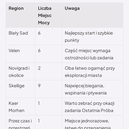
Region
Liczba
Uwaga
Miejsc
Mocy
Biały Sad
6
Najlepszy start i szybkie
punkty
Velen
6
Część miejsc wymaga
ostrożności lub zadania
Novigrad i
2
Oba łatwo ogarnąć przy
okolice
eksploracji miasta
Skellige
9
Najwięcej biegania,
wspinania i pływania
Kaer
1
Warto zebrać przy okazji
Morhen
zadania Ostatnia Próba
Przez czas i
1
Miejsce jednorazowe,
przestrzeń
łatwe do przegapienia