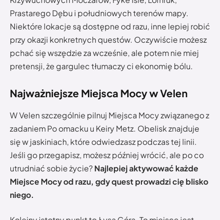
Prastarego Dębu i południowych terenów mapy.
Niektóre lokacje są dostępne od razu, inne lepiej robić
przy okazji konkretnych questów. Oczywiście możesz
pchać się wszędzie za wcześnie, ale potem nie miej
pretensji, że gargulec tłumaczy ci ekonomię bólu.
Najważniejsze Miejsca Mocy w Velen
W Velen szczególnie pilnuj Miejsca Mocy związanego z
zadaniem Po omacku u Keiry Metz. Obelisk znajduje
się w jaskiniach, które odwiedzasz podczas tej linii.
Jeśli go przegapisz, możesz później wrócić, ale po co
utrudniać sobie życie?
Najlepiej aktywować każde
Miejsce Mocy od razu, gdy quest prowadzi cię blisko
niego.
Kolejny istotny punkt to Łysa Góra. To miejsce jest