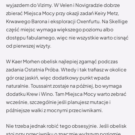
wyjazdem do Vizimy. W Velen i Novigradzie dobrze
zbierać Miejsca Mocy przy okazji zadań Keiry Metz,
Krwawego Barona i eksploracji Oxenfurtu. Na Skellige
część miejsc wymaga większego poziomu albo
dostępu fabularnego, więc nie wszystkie warto cisnąć
od pierwszej wizyty.
W Kaer Morhen obelisk najlepiej zgarnąć podczas
zadania Ostatnia Próba. Wtedy i tak trafiasz w okolice
gór oraz jaskiń, więc dodatkowy punkt wpada
naturalnie. Toussaint zostaje na później, bo wymaga
dodatku Krew i Wino. Tam Miejsca Mocy warto zebrać
wcześnie, szczególnie jeśli planujesz mutacje i
późniejsze walki z mocnymi przeciwnikami.
Nie trzeba jednak robić tego obsesyjnie. Jeśli obelisk
stoi przy przeciwniku o znacznie wyższym poziomie,