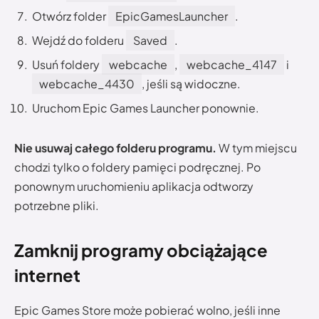
Otwórz folder
EpicGamesLauncher
.
Wejdź do folderu
Saved
.
Usuń foldery
webcache
,
webcache_4147
i
webcache_4430
, jeśli są widoczne.
Uruchom Epic Games Launcher ponownie.
Nie usuwaj całego folderu programu.
W tym miejscu
chodzi tylko o foldery pamięci podręcznej. Po
ponownym uruchomieniu aplikacja odtworzy
potrzebne pliki.
Zamknij programy obciążające
internet
Epic Games Store może pobierać wolno, jeśli inne