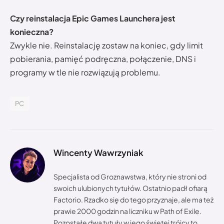
Czy reinstalacja Epic Games Launchera jest
konieczna?
Zwykle nie. Reinstalację zostaw na koniec, gdy limit
pobierania, pamięć podręczna, połączenie, DNS i
programy w tle nie rozwiązują problemu.
PC
Wincenty Wawrzyniak
Specjalista od Groznawstwa, który nie stroni od
swoich ulubionych tytułów. Ostatnio padł ofiarą
Factorio. Rzadko się do tego przyznaje, ale ma też
prawie 2000 godzin na liczniku w Path of Exile.
Pozostałe dwa tytuły w jego świętej trójcy to