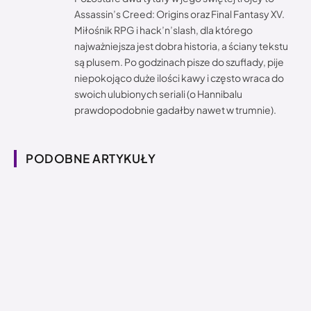
Assassin’s Creed: Origins oraz Final Fantasy XV.
Miłośnik RPG i hack’n’slash, dla którego
najważniejsza jest dobra historia, a ściany tekstu
są plusem. Po godzinach pisze do szuflady, pije
niepokojąco duże ilości kawy i często wraca do
swoich ulubionych seriali (o Hannibalu
prawdopodobnie gadałby nawet w trumnie).
PODOBNE ARTYKUŁY