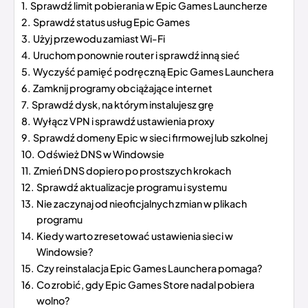
Sprawdź limit pobierania w Epic Games Launcherze
Sprawdź status usług Epic Games
Użyj przewodu zamiast Wi-Fi
Uruchom ponownie router i sprawdź inną sieć
Wyczyść pamięć podręczną Epic Games Launchera
Zamknij programy obciążające internet
Sprawdź dysk, na którym instalujesz grę
Wyłącz VPN i sprawdź ustawienia proxy
Sprawdź domeny Epic w sieci firmowej lub szkolnej
Odśwież DNS w Windowsie
Zmień DNS dopiero po prostszych krokach
Sprawdź aktualizacje programu i systemu
Nie zaczynaj od nieoficjalnych zmian w plikach
programu
Kiedy warto zresetować ustawienia sieci w
Windowsie?
Czy reinstalacja Epic Games Launchera pomaga?
Co zrobić, gdy Epic Games Store nadal pobiera
wolno?