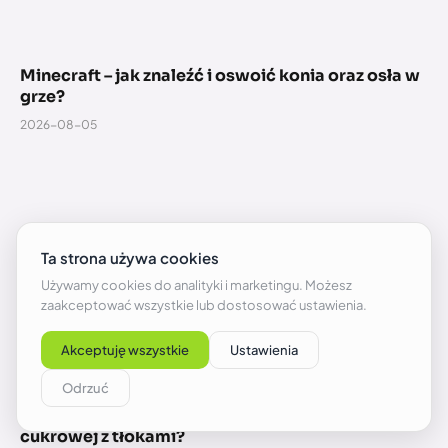
Minecraft – jak znaleźć i oswoić konia oraz osła w
grze?
2026-08-05
Minecraft – jak zrobić automatyczną farmę trzciny
cukrowej z tłokami?