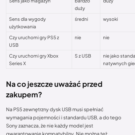
Sens jako magazyn
bardzo
duży
duży
Sens dla wygody
średni
wysoki
użytkowania
Czy uruchomi gry PS5 z
nie
nie
USB
Czy uruchomi gry Xbox
S z USB
nie jako standa
Series X
natywnych gie
Na co jeszcze uważać przed
zakupem?
Na PS5 zewnętrzny dysk USB musi spełniać
wymagania pojemności i standardu USB, a do tego
Sony zaznacza, że nie każdy model jest
gwarantowanie kompatybilny. Nie można też