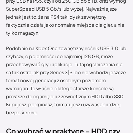
przy USB na PS5, czyli od 250 GB do 8 TB, oraz wymóg
SuperSpeed USB 5 Gb/s lub wyżej. Najważniejsze
jednak jest to, że na PS4 taki dysk zewnętrzny
faktycznie działa jako normalne miejsce dla gier, a nie
tylko magazyn.
Podobnie na Xbox One zewnętrzny nośnik USB 3.0 lub
szybszy, o pojemności co najmniej 128 GB, może
przechowywać gry i aplikacje. Tutaj ograniczenia nie
są tak ostre jak przy Series X|S, bo nie wchodzi jeszcze
temat nowej generacji z osobnym poziomem
wymagań. To właśnie dlatego starsze konsole są
prostsze do ogarnięcia z zewnętrznym HDD albo SSD.
Kupujesz, podpinasz, formatujesz i używasz bardziej
bezpośrednio.
Co wybrać w praktyce – HDD czy