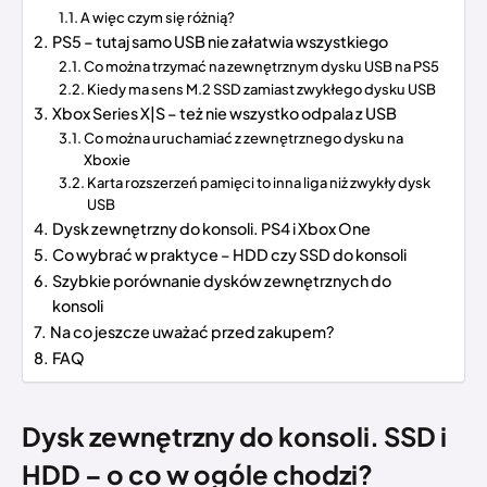
A więc czym się różnią?
PS5 – tutaj samo USB nie załatwia wszystkiego
Co można trzymać na zewnętrznym dysku USB na PS5
Kiedy ma sens M.2 SSD zamiast zwykłego dysku USB
Xbox Series X|S – też nie wszystko odpala z USB
Co można uruchamiać z zewnętrznego dysku na
Xboxie
Karta rozszerzeń pamięci to inna liga niż zwykły dysk
USB
Dysk zewnętrzny do konsoli. PS4 i Xbox One
Co wybrać w praktyce – HDD czy SSD do konsoli
Szybkie porównanie dysków zewnętrznych do
konsoli
Na co jeszcze uważać przed zakupem?
FAQ
Dysk zewnętrzny do konsoli. SSD i
HDD – o co w ogóle chodzi?