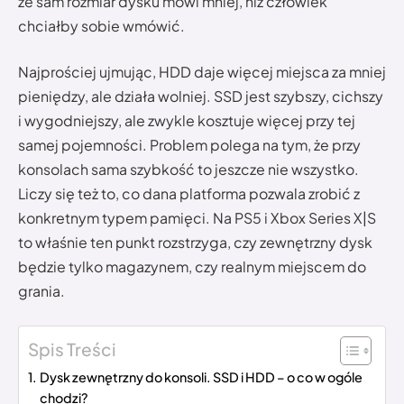
że sam rozmiar dysku mówi mniej, niż człowiek
chciałby sobie wmówić.
Najprościej ujmując, HDD daje więcej miejsca za mniej
pieniędzy, ale działa wolniej. SSD jest szybszy, cichszy
i wygodniejszy, ale zwykle kosztuje więcej przy tej
samej pojemności. Problem polega na tym, że przy
konsolach sama szybkość to jeszcze nie wszystko.
Liczy się też to, co dana platforma pozwala zrobić z
konkretnym typem pamięci. Na PS5 i Xbox Series X|S
to właśnie ten punkt rozstrzyga, czy zewnętrzny dysk
będzie tylko magazynem, czy realnym miejscem do
grania.
Spis Treści
Dysk zewnętrzny do konsoli. SSD i HDD – o co w ogóle
chodzi?