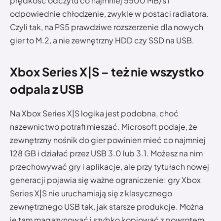
prędkość odczytu co najmniej 5500 MB/s i
odpowiednie chłodzenie, zwykle w postaci radiatora.
Czyli tak, na PS5 prawdziwe rozszerzenie dla nowych
gier to M.2, a nie zewnętrzny HDD czy SSD na USB.
Xbox Series X|S – też nie wszystko
odpala z USB
Na Xbox Series X|S logika jest podobna, choć
nazewnictwo potrafi mieszać. Microsoft podaje, że
zewnętrzny nośnik do gier powinien mieć co najmniej
128 GB i działać przez USB 3.0 lub 3.1. Możesz na nim
przechowywać gry i aplikacje, ale przy tytułach nowej
generacji pojawia się ważne ograniczenie: gry Xbox
Series X|S nie uruchamiają się z klasycznego
zewnętrznego USB tak, jak starsze produkcje. Można
je tam magazynować i szybko kopiować z powrotem,