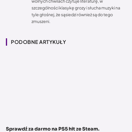
wolnych chwilach czytuje literaturę, w
szczególności klasykę grozy i słucha muzyki na
tyle głośnej, że sąsiedzi również są do tego
zmuszeni.
PODOBNE ARTYKUŁY
Sprawdź za darmo na PS5 hit ze Steam.