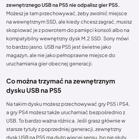
zewnętrznego USB na PS5 nie odpalisz gier PS5.
Możesz je tam przechowywać, żeby zwolnić miejsce
na wewnętrznym SSD, ale kiedy chcesz zagrać, musisz
skopiować je z powrotem do pamięci konsoli albo na
kompatybilny wewnętrzny dysk M.2 SSD. Sony mówi
to bardzo jasno. USB na PS5 jest świetne jako
magazyn, ale nie jako pełnoprawne miejsce do
uruchamiania gier obecnej generacji.
Co można trzymać na zewnętrznym
dysku USB na PS5
Na takim dysku możesz przechowywać gry PS5 i PS4,
a gry PS4 możesz także uruchamiać bezpośrednio z
USB. To bardzo ważna różnica. Jeśli grasz głównie w
starsze tytuły z poprzedniej generacji, zewnętrzny
dysk USB na PS5 ma dużo więcej sensu, bo nie służy