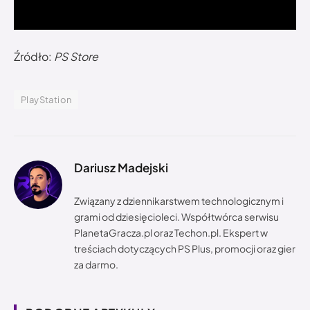
Źródło:
PS Store
PlayStation
Dariusz Madejski
Związany z dziennikarstwem technologicznym i
grami od dziesięcioleci. Współtwórca serwisu
PlanetaGracza.pl oraz Techon.pl. Ekspert w
treściach dotyczących PS Plus, promocji oraz gier
za darmo.