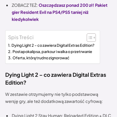
ZOBACZ TEŻ:
Oszczędzasz ponad 200 zł! Pakiet
gier Resident Evil na PS4/PS5 taniej niż
kiedykolwiek
Spis Treści
Dying Light 2 – co zawiera Digital Extras Edition?
Postapokalipsa, parkour i walka o przetrwanie
Oferta, którą trudno zignorować
Dying Light 2 – co zawiera Digital Extras
Edition?
W zestawie otrzymujemy nie tylko podstawową
wersję gry, ale też dodatkową zawartość cyfrową:
Dying Light 2 Stay Human: Reloaded Edition + DLC