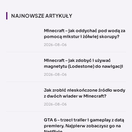
NAJNOWSZE ARTYKUŁY
Minecraft – jak oddychać pod wodą za
pomocą mikstur i żółwiej skorupy?
2026-08-06
Minecraft – jak zdobyć i używać
magnetytu (Lodestone) do nawigacji
2026-08-06
Jak zrobić nieskończone źródło wody
z dwóch wiader w Minecraft?
2026-08-06
GTA 6 – trzeci trailer i gameplay z datą
premiery. Najpierw zobaczysz go na
Netflixie