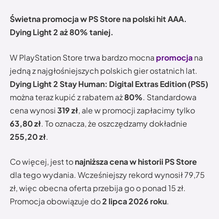
Świetna promocja w PS Store na polski hit AAA.
Dying Light 2 aż 80% taniej.
W PlayStation Store trwa bardzo mocna
promocja
na
jedną z najgłośniejszych polskich gier ostatnich lat.
Dying Light 2 Stay Human: Digital Extras Edition (PS5)
można teraz kupić z rabatem aż
80%
. Standardowa
cena wynosi
319 zł
, ale w promocji zapłacimy tylko
63,80 zł
. To oznacza, że oszczędzamy dokładnie
255,20 zł
.
Co więcej, jest to
najniższa cena w historii PS Store
dla tego wydania. Wcześniejszy rekord wynosił 79,75
zł, więc obecna oferta przebija go o ponad 15 zł.
Promocja obowiązuje do
2 lipca 2026 roku
.