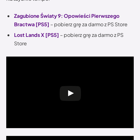
Zagubione Światy 9: Opowieści Pierwszego
Bractwa [PS5]
– pobierz grę za darmo z PS Store
Lost Lands X [PS5]
– pobierz grę za darmo z PS
Store