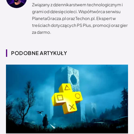
Związany z dziennikarstwem technologicznym i
grami od dziesięcioleci. Współtwórca serwisu
PlanetaGracza.pl oraz Techon.pl. Ekspert w
treściach dotyczących PS Plus, promocji oraz gier
za darmo.
PODOBNE ARTYKUŁY