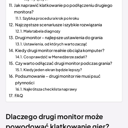
Jak naprawić klatkowanie po podłączeniu drugiego
monitora?
Szybka procedura krok po kroku
Najczęstsze scenariusze i szybkie rozwiązania
Mała tabela diagnozy
Drugi monitor – najlepsze ustawienia do grania
Ustawienia, od których warto zacząć
Kiedy drugi monitor realnie obciąża komputer?
Co sprawdzić w Menedżerze zadań?
Czy warto odłączać drugi monitor podczas grania?
Kiedy jeden ekran będzie lepszy?
Podsumowanie – drugi monitor nie musi psuć
płynności
Najkrótsza checklista naprawy
FAQ
Dlaczego drugi monitor może
powodować klatkowanie gier?