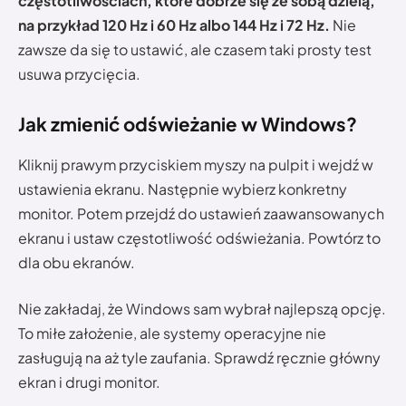
częstotliwościach, które dobrze się ze sobą dzielą,
na przykład 120 Hz i 60 Hz albo 144 Hz i 72 Hz.
Nie
zawsze da się to ustawić, ale czasem taki prosty test
usuwa przycięcia.
Jak zmienić odświeżanie w Windows?
Kliknij prawym przyciskiem myszy na pulpit i wejdź w
ustawienia ekranu. Następnie wybierz konkretny
monitor. Potem przejdź do ustawień zaawansowanych
ekranu i ustaw częstotliwość odświeżania. Powtórz to
dla obu ekranów.
Nie zakładaj, że Windows sam wybrał najlepszą opcję.
To miłe założenie, ale systemy operacyjne nie
zasługują na aż tyle zaufania. Sprawdź ręcznie główny
ekran i drugi monitor.