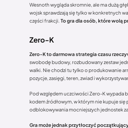
Wesnoth wygląda skromnie, ale ma dużą głę
wojsk sprawdzają się tylko w konkretnych w
części frakcji.
To gra dla osób, które wolą p
Zero-K
Zero-K to darmowa strategia czasu rzeczyw
swobodę budowy, rozbudowany zestaw jednos
walki. Nie chodzi tu tylko o produkowanie armi
pozycje, zasięgi, teren, zwiad i wykorzysty
Pod względem uczciwości Zero-K wypada ba
kodem źródłowym, w którym nie kupuje się p
odblokowywania mocniejszych jednostek za 
Gra może jednak przytłoczyć początkując