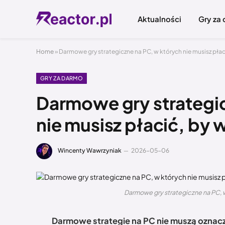
Aktualności
Gry za
Home
»
Darmowe gry strategiczne na PC, w których nie musisz pła
GRY ZA DARMO
Darmowe gry strategic
nie musisz płacić, by
Wincenty Wawrzyniak
2026-05-06
Darmowe gry strategiczne na PC, w
Darmowe strategie na PC nie muszą oznac