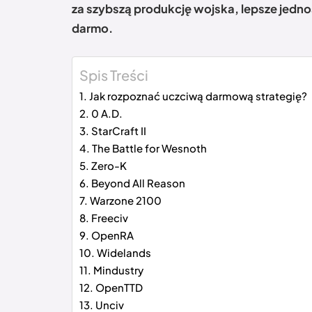
za szybszą produkcję wojska, lepsze jedn
darmo.
Spis Treści
Jak rozpoznać uczciwą darmową strategię?
0 A.D.
StarCraft II
The Battle for Wesnoth
Zero-K
Beyond All Reason
Warzone 2100
Freeciv
OpenRA
Widelands
Mindustry
OpenTTD
Unciv