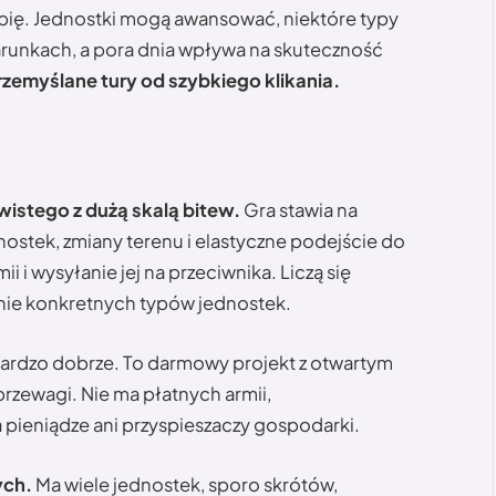
bię. Jednostki mogą awansować, niektóre typy
arunkach, a pora dnia wpływa na skuteczność
rzemyślane tury od szybkiego klikania.
istego z dużą skalą bitew.
Gra stawia na
tek, zmiany terenu i elastyczne podejście do
i i wysyłanie jej na przeciwnika. Liczą się
wanie konkretnych typów jednostek.
rdzo dobrze. To darmowy projekt z otwartym
rzewagi. Nie ma płatnych armii,
pieniądze ani przyspieszaczy gospodarki.
ych.
Ma wiele jednostek, sporo skrótów,