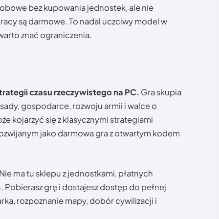
obowe bez kupowania jednostek, ale nie
pracy są darmowe. To nadal uczciwy model w
warto znać ograniczenia.
trategii czasu rzeczywistego na PC.
Gra skupia
sady, gospodarce, rozwoju armii i walce o
 kojarzyć się z klasycznymi strategiami
 rozwijanym jako darmowa gra z otwartym kodem
 Nie ma tu sklepu z jednostkami, płatnych
Pobierasz grę i dostajesz dostęp do pełnej
ka, rozpoznanie mapy, dobór cywilizacji i