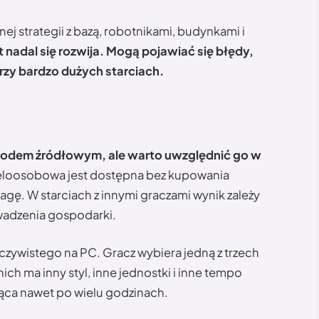
ej strategii z bazą, robotnikami, budynkami i
t nadal się rozwija. Mogą pojawiać się błędy,
rzy bardzo dużych starciach.
m kodem źródłowym, ale warto uwzględnić go w
eloosobowa jest dostępna bez kupowania
agę. W starciach z innymi graczami wynik zależy
owadzenia gospodarki.
zeczywistego na PC. Gracz wybiera jedną z trzech
ich ma inny styl, inne jednostki i inne tempo
ąca nawet po wielu godzinach.