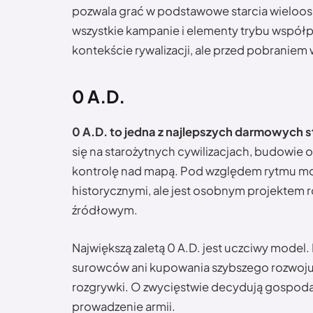
pozwala grać w podstawowe starcia wieloos
wszystkie kampanie i elementy trybu współ
kontekście rywalizacji, ale przed pobraniem 
0 A.D.
0 A.D. to jedna z najlepszych darmowych s
się na starożytnych cywilizacjach, budowie o
kontrolę nad mapą. Pod względem rytmu może
historycznymi, ale jest osobnym projektem
źródłowym.
Największą zaletą 0 A.D. jest uczciwy model.
surowców ani kupowania szybszego rozwoju. 
rozgrywki. O zwycięstwie decydują gospodar
prowadzenie armii.