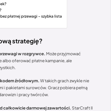
tek?
?
ez płatnej przewagi – szybka lista
ową strategię?
 przewagi w rozgrywce.
Może przyjmować
 albo oferować płatne kampanie, ale
ystkich.
ym kodem źródłowym.
W takich grach zwykle nie
mi i pakietami surowców. Gracz pobiera pełną
 darowizn i pracy twórców.
od całkowicie darmowej zawartości.
StarCraft II