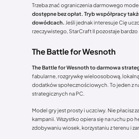
Trzeba znać ograniczenia darmowego mode
dostępne bez opłat. Tryb współpracy takż
dowódcach.
Jeśli jednak interesuje Cię uczc
rzeczywistego, StarCraft II pozostaje bardz
The Battle for Wesnoth
The Battle for Wesnoth to darmowa strateg
fabularne, rozgrywkę wieloosobową, lokalną
dodatków społecznościowych. To jeden z n
strategicznych na PC.
Model gry jest prosty i uczciwy. Nie płacisz
kampanii. Wszystko opiera się na ruchu po h
zdobywaniu wiosek, korzystaniu z terenu i z