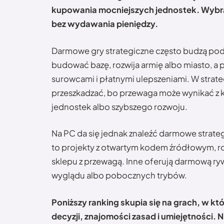
kupowania mocniejszych jednostek. Wybra
bez wydawania pieniędzy.
Darmowe gry strategiczne często budzą podej
budować bazę, rozwija armię albo miasto, a p
surowcami i płatnymi ulepszeniami. W strate
przeszkadzać, bo przewaga może wynikać z 
jednostek albo szybszego rozwoju.
Na PC da się jednak znaleźć darmowe strategi
to projekty z otwartym kodem źródłowym, ro
sklepu z przewagą. Inne oferują darmową ryw
wyglądu albo pobocznych trybów.
Poniższy ranking skupia się na grach, w k
decyzji, znajomości zasad i umiejętności. 