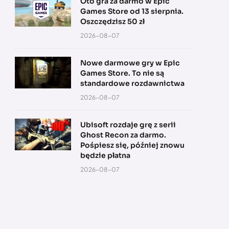
Oto gra za darmo w Epic
Games Store od 13 sierpnia.
Oszczędzisz 50 zł
2026-08-07
Nowe darmowe gry w Epic
Games Store. To nie są
standardowe rozdawnictwa
2026-08-07
Ubisoft rozdaje grę z serii
Ghost Recon za darmo.
Pośpiesz się, później znowu
będzie płatna
2026-08-07