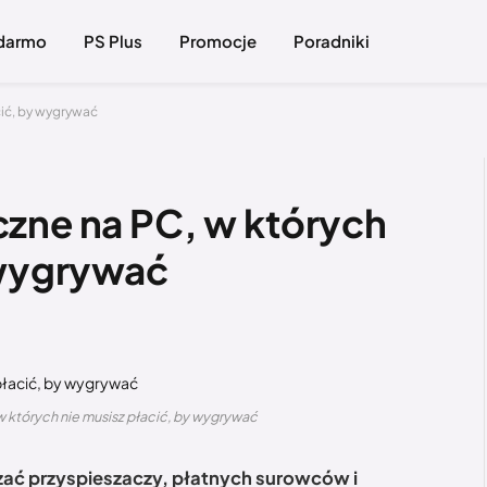
 darmo
PS Plus
Promocje
Poradniki
cić, by wygrywać
zne na PC, w których
 wygrywać
 których nie musisz płacić, by wygrywać
zać przyspieszaczy, płatnych surowców i