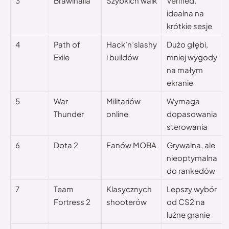
3
Brawlhalla
Szybkich walk
Verified,
idealna na
krótkie sesje
4
Path of
Hack’n’slashy
Dużo głębi,
Exile
i buildów
mniej wygody
na małym
ekranie
5
War
Militariów
Wymaga
Thunder
online
dopasowania
sterowania
6
Dota 2
Fanów MOBA
Grywalna, ale
nieoptymalna
do rankedów
7
Team
Klasycznych
Lepszy wybór
Fortress 2
shooterów
od CS2 na
luźne granie