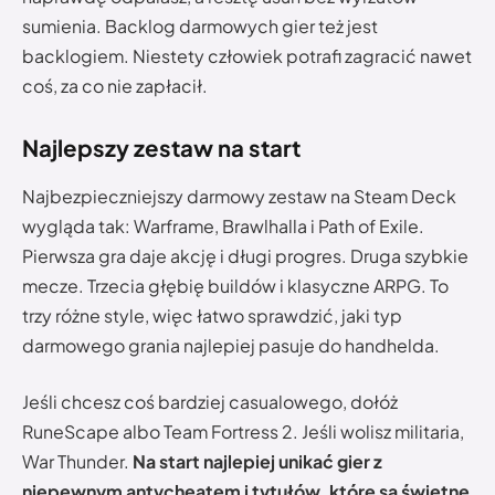
sumienia. Backlog darmowych gier też jest
backlogiem. Niestety człowiek potrafi zagracić nawet
coś, za co nie zapłacił.
Najlepszy zestaw na start
Najbezpieczniejszy darmowy zestaw na Steam Deck
wygląda tak: Warframe, Brawlhalla i Path of Exile.
Pierwsza gra daje akcję i długi progres. Druga szybkie
mecze. Trzecia głębię buildów i klasyczne ARPG. To
trzy różne style, więc łatwo sprawdzić, jaki typ
darmowego grania najlepiej pasuje do handhelda.
Jeśli chcesz coś bardziej casualowego, dołóż
RuneScape albo Team Fortress 2. Jeśli wolisz militaria,
War Thunder.
Na start najlepiej unikać gier z
niepewnym antycheatem i tytułów, które są świetne