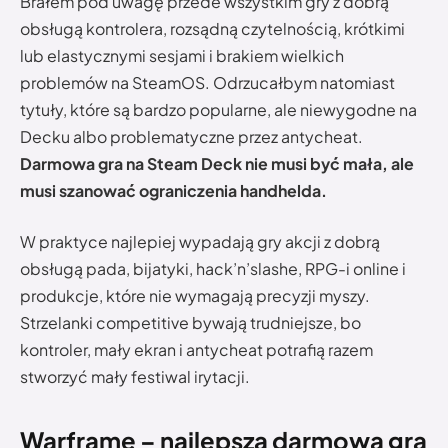
Brałem pod uwagę przede wszystkim gry z dobrą
obsługą kontrolera, rozsądną czytelnością, krótkimi
lub elastycznymi sesjami i brakiem wielkich
problemów na SteamOS. Odrzucałbym natomiast
tytuły, które są bardzo popularne, ale niewygodne na
Decku albo problematyczne przez antycheat.
Darmowa gra na Steam Deck nie musi być mała, ale
musi szanować ograniczenia handhelda.
W praktyce najlepiej wypadają gry akcji z dobrą
obsługą pada, bijatyki, hack’n’slashe, RPG-i online i
produkcje, które nie wymagają precyzji myszy.
Strzelanki competitive bywają trudniejsze, bo
kontroler, mały ekran i antycheat potrafią razem
stworzyć mały festiwal irytacji.
Warframe – najlepsza darmowa gra