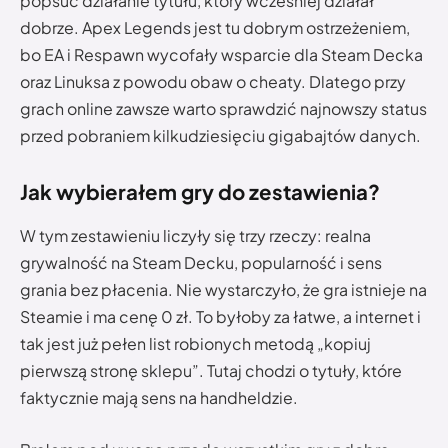
popsuć działanie tytułu, który wcześniej działał
dobrze. Apex Legends jest tu dobrym ostrzeżeniem,
bo EA i Respawn wycofały wsparcie dla Steam Decka
oraz Linuksa z powodu obaw o cheaty. Dlatego przy
grach online zawsze warto sprawdzić najnowszy status
przed pobraniem kilkudziesięciu gigabajtów danych.
Jak wybierałem gry do zestawienia?
W tym zestawieniu liczyły się trzy rzeczy: realna
grywalność na Steam Decku, popularność i sens
grania bez płacenia. Nie wystarczyło, że gra istnieje na
Steamie i ma cenę 0 zł. To byłoby za łatwe, a internet i
tak jest już pełen list robionych metodą „kopiuj
pierwszą stronę sklepu”. Tutaj chodzi o tytuły, które
faktycznie mają sens na handheldzie.