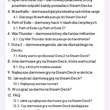
powinien odpalić każdy posiadacz Steam Decka
Brawlhalla – darmowa bijatyka idealna na krótkie sesje
Dlaczego Brawlhalla pasuje do Steam Decka?
Path of Exile – darmowy hack’n’slash dla cierpliwych
Path of Exile czy Path of Exile 2?
War Thunder – darmowe bitwy dla fanów militariów
Czy War Thunder dobrze pasuje do handhelda?
Dota 2 – darmowa legenda, ale nie dla każdego na
Decku
Kiedy warto spróbować Dota 2 na Steam Deck?
Inne darmowe gry na Steam Deck, które warto znać
Gry, z którymi trzeba uważać
Najlepsze darmowe gry na Steam Deck w skrócie
Jak wybrać darmową grę na Steam Deck?
Najlepszy zestaw na start
W co grać za darmo na Steam Deck?
FAQ
Jakie są najlepsze darmowe gry na Steam Deck?
Czy darmowe gry na Steam Deck działają bez