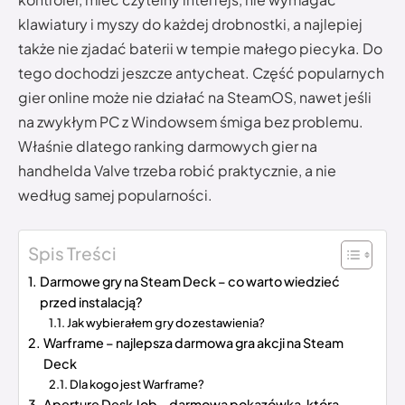
klawiatury i myszy do każdej drobnostki, a najlepiej
także nie zjadać baterii w tempie małego piecyka. Do
tego dochodzi jeszcze antycheat. Część popularnych
gier online może nie działać na SteamOS, nawet jeśli
na zwykłym PC z Windowsem śmiga bez problemu.
Właśnie dlatego ranking darmowych gier na
handhelda Valve trzeba robić praktycznie, a nie
według samej popularności.
Spis Treści
Darmowe gry na Steam Deck – co warto wiedzieć
przed instalacją?
Jak wybierałem gry do zestawienia?
Warframe – najlepsza darmowa gra akcji na Steam
Deck
Dla kogo jest Warframe?
Aperture Desk Job – darmowa pokazówka, którą