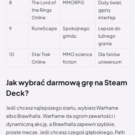
8
The Lord of
MMORPG
Duży świat,
the Rings
gęsty
Online
interfejs
9
RuneScape
Spokojnego
Lepsze do
grindu
luźnego
grania
10
Star Trek
MMO science
Dla fanów
Online
fiction
uniwersum
Jak wybrać darmową grę na Steam
Deck?
Jeśli chcesz najlepszego startu, wybierz Warframe
albo Brawlhalla. Warframe da ogrom zawartości i
dynamiczną akcję, a Brawlhalla zapewni szybkie,
proste mecze. Jeśli chcesz czegoś głębokiego, Path