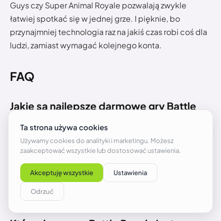
Guys czy Super Animal Royale pozwalają zwykle
łatwiej spotkać się w jednej grze. I pięknie, bo
przynajmniej technologia raz na jakiś czas robi coś dla
ludzi, zamiast wymagać kolejnego konta.
FAQ
Jakie są najlepsze darmowe gry Battle
Royale na PC i konsole?
Najlepsze darmowe Battle Royale to Fortnite, Apex
Legends, Call of Duty: Warzone, PUBG: Battlegrounds,
Battlefield REDSEC, Naraka: Bladepoint, Fall Guys, My
Hero Ultra Rumble, Super Animal Royale i CRSED:
Cuisine Royale.