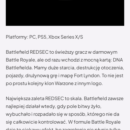
Platformy: PC, PS5, Xbox Series X/S
Battlefield REDSEC to świeższy gracz w darmowym
Battle Royale, ale od razu wchodzi z mocną kartą: DNA
Battlefielda. Mamy duże starcia, destrukcję otoczenia,
pojazdy, drużynową grę i mapę Fort Lyndon. To nie jest
po prostu kolejny klon Warzone z innym logo.
Największa zaleta REDSEC to skala. Battlefield zawsze
najlepiej działał wtedy, gdy pole bitwy żyło,
wybuchało i rozpadało się w sposób, którego nie da
się całkowicie kontrolować. W formule Battle Royale
daje to ciekawy efekt, bo zagrożenie nie płynie tylko