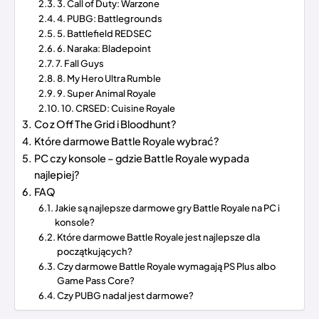
3. Call of Duty: Warzone
4. PUBG: Battlegrounds
5. Battlefield REDSEC
6. Naraka: Bladepoint
7. Fall Guys
8. My Hero Ultra Rumble
9. Super Animal Royale
10. CRSED: Cuisine Royale
Co z Off The Grid i Bloodhunt?
Które darmowe Battle Royale wybrać?
PC czy konsole – gdzie Battle Royale wypada
najlepiej?
FAQ
Jakie są najlepsze darmowe gry Battle Royale na PC i
konsole?
Które darmowe Battle Royale jest najlepsze dla
początkujących?
Czy darmowe Battle Royale wymagają PS Plus albo
Game Pass Core?
Czy PUBG nadal jest darmowe?