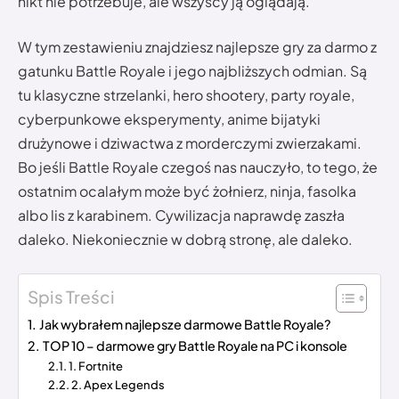
nikt nie potrzebuje, ale wszyscy ją oglądają.
W tym zestawieniu znajdziesz najlepsze gry za darmo z
gatunku Battle Royale i jego najbliższych odmian. Są
tu klasyczne strzelanki, hero shootery, party royale,
cyberpunkowe eksperymenty, anime bijatyki
drużynowe i dziwactwa z morderczymi zwierzakami.
Bo jeśli Battle Royale czegoś nas nauczyło, to tego, że
ostatnim ocalałym może być żołnierz, ninja, fasolka
albo lis z karabinem. Cywilizacja naprawdę zaszła
daleko. Niekoniecznie w dobrą stronę, ale daleko.
Spis Treści
Jak wybrałem najlepsze darmowe Battle Royale?
TOP 10 – darmowe gry Battle Royale na PC i konsole
1. Fortnite
2. Apex Legends