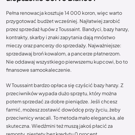
Pełna renowacja kosztuje 14 000 koron, więc warto
przygotować budżet wcześniej. Najłatwiej zarobić
przez sprzedaż łupów z Toussaint. Bandyci, bazy hanzy,
kontrakty, skarby i znaki zapytania dają mnóstwo
mieczy oraz pancerzy do sprzedaży. Najważniejsze:
sprzedawaj broń kowalom, a pancerze płatnerzom.
Nie oddawaj wszystkiego pierwszemu kupcowi, bo to
finansowe samookaleczenie.
W Toussaint bardzo opłaca się czyścić bazy hanzy. Z
przeciwników wypada dużo sprzętu, który można
potem sprzedać za dobre pieniądze. Jeśli chcesz
farmić, możesz zostawić dowódcę przy życiu, żeby
przeciwnicy wracali. To metoda mało elegancka, ale
skuteczna. Wiedźmini też muszą jakoś płacić za
remonty, niestety bez kredytu 0 procent.