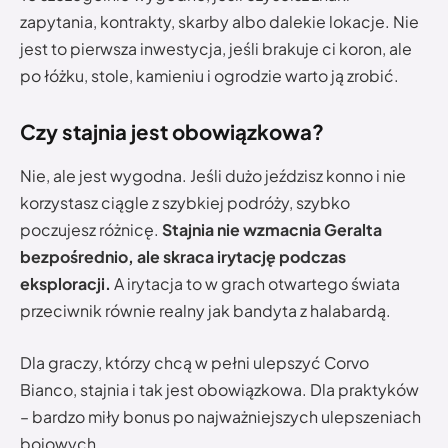
zapytania, kontrakty, skarby albo dalekie lokacje. Nie
jest to pierwsza inwestycja, jeśli brakuje ci koron, ale
po łóżku, stole, kamieniu i ogrodzie warto ją zrobić.
Czy stajnia jest obowiązkowa?
Nie, ale jest wygodna. Jeśli dużo jeździsz konno i nie
korzystasz ciągle z szybkiej podróży, szybko
poczujesz różnicę.
Stajnia nie wzmacnia Geralta
bezpośrednio, ale skraca irytację podczas
eksploracji.
A irytacja to w grach otwartego świata
przeciwnik równie realny jak bandyta z halabardą.
Dla graczy, którzy chcą w pełni ulepszyć Corvo
Bianco, stajnia i tak jest obowiązkowa. Dla praktyków
– bardzo miły bonus po najważniejszych ulepszeniach
bojowych.