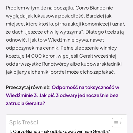
Problem w tym, że na początku Corvo Bianco nie
wygląda jak luksusowa posiadłość. Bardziej jak
miejsce, które ktoś kupił na aukcji komorniczej i uznał,
że dach „jeszcze chwilę wytrzyma”. Dlatego trzeba ją
odnowić. I jak to w Wiedźminie bywa, nawet
odpoczynek ma cennik. Pełne ulepszenie winnicy
kosztuje 14 000 koron, więc jeśli Geralt wcześniej
oddał wszystko Runotwórcy albo kupował składniki
jak pijany alchemik, portfel może cicho zapłakać.
Przeczytaj również:
Odporność na toksyczność w
Wiedźminie 3. Jak pić 3 odwary jednocześnie bez
zatrucia Geralta?
Spis Treści
Corvo Bianco – jak odblokować winnicę Geralta?