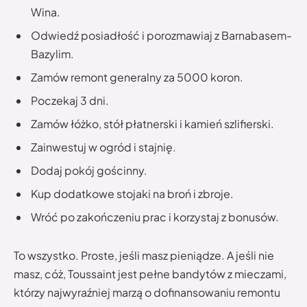
Wina.
Odwiedź posiadłość i porozmawiaj z Barnabasem-
Bazylim.
Zamów remont generalny za 5000 koron.
Poczekaj 3 dni.
Zamów łóżko, stół płatnerski i kamień szlifierski.
Zainwestuj w ogród i stajnię.
Dodaj pokój gościnny.
Kup dodatkowe stojaki na broń i zbroje.
Wróć po zakończeniu prac i korzystaj z bonusów.
To wszystko. Proste, jeśli masz pieniądze. A jeśli nie
masz, cóż, Toussaint jest pełne bandytów z mieczami,
którzy najwyraźniej marzą o dofinansowaniu remontu