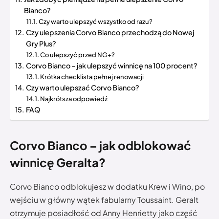
Bianco?
Czy warto ulepszyć wszystko od razu?
Czy ulepszenia Corvo Bianco przechodzą do Nowej
Gry Plus?
Co ulepszyć przed NG+?
Corvo Bianco – jak ulepszyć winnicę na 100 procent?
Krótka checklista pełnej renowacji
Czy warto ulepszać Corvo Bianco?
Najkrótsza odpowiedź
FAQ
Corvo Bianco – jak odblokować
winnicę Geralta?
Corvo Bianco odblokujesz w dodatku Krew i Wino, po
wejściu w główny wątek fabularny Toussaint. Geralt
otrzymuje posiadłość od Anny Henrietty jako część