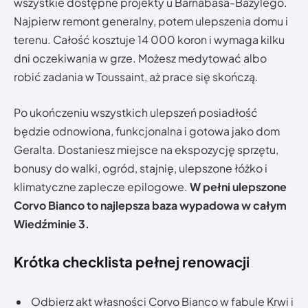
wszystkie dostępne projekty u Barnabasa-Bazylego.
Najpierw remont generalny, potem ulepszenia domu i
terenu. Całość kosztuje 14 000 koron i wymaga kilku
dni oczekiwania w grze. Możesz medytować albo
robić zadania w Toussaint, aż prace się skończą.
Po ukończeniu wszystkich ulepszeń posiadłość
będzie odnowiona, funkcjonalna i gotowa jako dom
Geralta. Dostaniesz miejsce na ekspozycję sprzętu,
bonusy do walki, ogród, stajnię, ulepszone łóżko i
klimatyczne zaplecze epilogowe.
W pełni ulepszone
Corvo Bianco to najlepsza baza wypadowa w całym
Wiedźminie 3.
Krótka checklista pełnej renowacji
Odbierz akt własności Corvo Bianco w fabule Krwi i