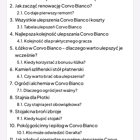
Jak zacząć renowację Corvo Bianco?
Co daje pierwszy remont?
Wszystkie ulepszenia Corvo Bianco i koszty
Tabela ulepszeń Corvo Bianco
Najlepsza kolejność ulepszania Corvo Bianco
Kolejność dla praktycznego gracza
Łóżko w Corvo Bianco – dlaczego warto ulepszyć je
wcześnie?
Kiedy korzystać z bonusu łóżka?
Kamień szlifierski i stół płatnerski
Czy warto brać oba ulepszenia?
Ogród i alchemia w Corvo Bianco
Dlaczego ogród jest ważny?
Stajnia dla Płotki
Czy stajnia jest obowiązkowa?
Stojaki na broń i zbroje
Kiedy kupić stojaki?
Pokój gościnny i epilog w Corvo Bianco
Kto może odwiedzić Geralta?
Jak zdobyć pieniądze na pełne ulepszenie Corvo