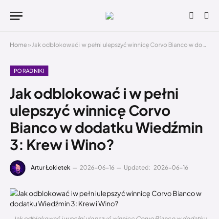
Home
»
Jak odblokować i w pełni ulepszyć winnicę Corvo Bianco w dodatku Wiedźmin 3: Krew i Wino?
PORADNIKI
Jak odblokować i w pełni
ulepszyć winnicę Corvo
Bianco w dodatku Wiedźmin
3: Krew i Wino?
Artur Łokietek
2026-06-16
Updated:
2026-06-16
Jak odblokować i w pełni ulepszyć winnicę Corvo Bianco w dodatku