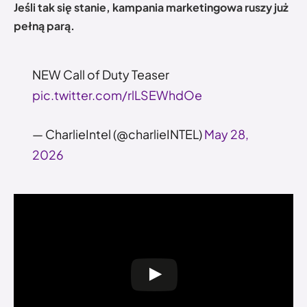
Jeśli tak się stanie, kampania marketingowa ruszy już
pełną parą.
NEW Call of Duty Teaser
pic.twitter.com/rlLSEWhdOe
— CharlieIntel (@charlieINTEL)
May 28,
2026