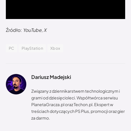
Źródło:
YouTube, X
PC
PlayStation
Xbox
Dariusz Madejski
Związany z dziennikarstwem technologicznym i
grami od dziesięcioleci. Współtwórca serwisu
PlanetaGracza.pl oraz Techon.pl. Ekspert w
treściach dotyczących PS Plus, promocji oraz gier
za darmo.