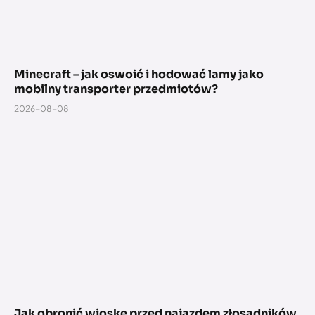
Minecraft – jak oswoić i hodować lamy jako
mobilny transporter przedmiotów?
2026-08-08
Jak obronić wioskę przed najazdem złosadników