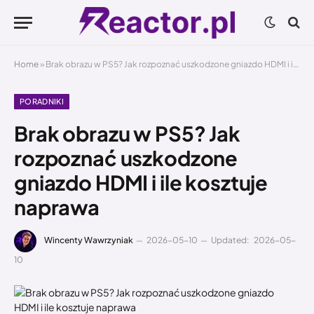
Home
»
Brak obrazu w PS5? Jak rozpoznać uszkodzone gniazdo HDMI i ile kosztuje naprawa
PORADNIKI
Brak obrazu w PS5? Jak
rozpoznać uszkodzone
gniazdo HDMI i ile kosztuje
naprawa
Wincenty Wawrzyniak
2026-05-10
Updated:
2026-05-
10