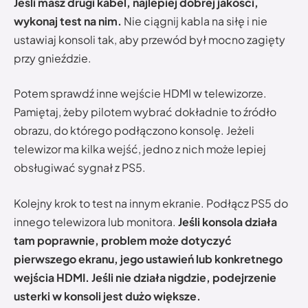
Jeśli masz drugi kabel, najlepiej dobrej jakości,
wykonaj test na nim.
Nie ciągnij kabla na siłę i nie
ustawiaj konsoli tak, aby przewód był mocno zagięty
przy gnieździe.
Potem sprawdź inne wejście HDMI w telewizorze.
Pamiętaj, żeby pilotem wybrać dokładnie to źródło
obrazu, do którego podłączono konsolę. Jeżeli
telewizor ma kilka wejść, jedno z nich może lepiej
obsługiwać sygnał z PS5.
Kolejny krok to test na innym ekranie. Podłącz PS5 do
innego telewizora lub monitora.
Jeśli konsola działa
tam poprawnie, problem może dotyczyć
pierwszego ekranu, jego ustawień lub konkretnego
wejścia HDMI. Jeśli nie działa nigdzie, podejrzenie
usterki w konsoli jest dużo większe.