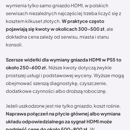
wymienia tylko samo gniazdo HDMI, w polskich
serwisach niezależnych najczęściej trzeba liczyć się z
kosztem kilkuset złotych.
W praktyce często
pojawiają się kwoty w okolicach 300–500 zł
, ale
dokładna cena zależy od serwisu, miasta i stanu
konsoli.
Szersze widełki dla wymiany gniazda HDMI w PS5 to
około 250–600 zł.
Niższe kwoty dotyczą zwykle
prostszej usługi i podstawowej wyceny. Wyższe mogą
obejmować szerszą diagnostykę, czyszczenie,
dodatkowe czynności albo droższą robociznę.
Jeżeli uszkodzone jest nie tylko gniazdo, koszt rośnie.
Naprawa połączeń na płycie głównej albo wymiana
układu odpowiedzialnego za sygnał HDMI może
podnieść cenę do około 500–800 zł.
W