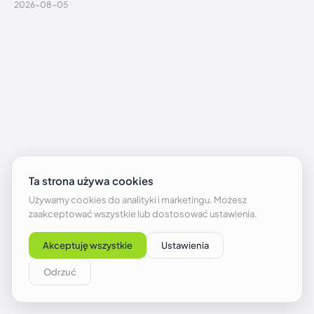
2026-08-05
PS Plus w sierpniu z nowymi bonusami – aż 6 gier
za darmo z dodatkami
2026-08-05