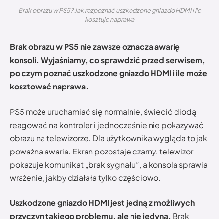
Brak obrazu w PS5? Jak rozpoznać uszkodzone gniazdo HDMI i ile
kosztuje naprawa
Brak obrazu w PS5 nie zawsze oznacza awarię
konsoli. Wyjaśniamy, co sprawdzić przed serwisem,
po czym poznać uszkodzone gniazdo HDMI i ile może
kosztować naprawa.
PS5 może uruchamiać się normalnie, świecić diodą,
reagować na kontroler i jednocześnie nie pokazywać
obrazu na telewizorze. Dla użytkownika wygląda to jak
poważna awaria. Ekran pozostaje czarny, telewizor
pokazuje komunikat „brak sygnału”, a konsola sprawia
wrażenie, jakby działała tylko częściowo.
Uszkodzone gniazdo HDMI jest jedną z możliwych
przyczyn takiego problemu, ale nie jedyną.
Brak