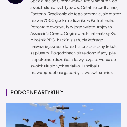
Specjalista od Groznawstwa, który nie stroni od
swoich ulubionych tytułów. Ostatnio padł ofiarą
Factorio. Rzadko się do tego przyznaje, ale ma też
prawie 2000 godzin na liczniku w Path of Exile.
Pozostałe dwa tytuły w jego świętej trójcy to
Assassin’s Creed: Origins oraz Final Fantasy XV.
Miłośnik RPG i hack’n’slash, dla którego
najważniejsza jest dobra historia, a ściany tekstu
są plusem. Po godzinach pisze do szuflady, pije
niepokojąco duże ilości kawy i często wraca do
swoich ulubionych seriali (o Hannibalu
prawdopodobnie gadałby nawet w trumnie).
PODOBNE ARTYKUŁY