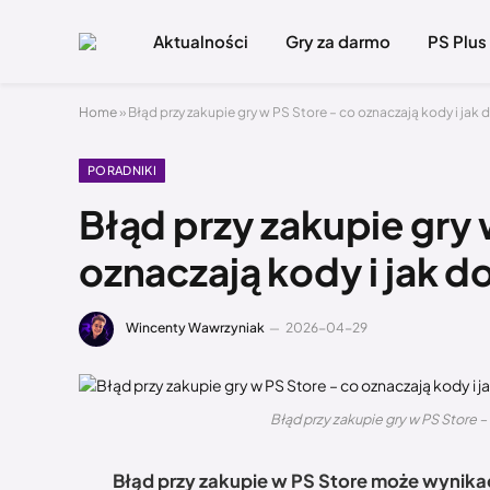
Aktualności
Gry za darmo
PS Plus
Home
»
Błąd przy zakupie gry w PS Store – co oznaczają kody i jak
PORADNIKI
Błąd przy zakupie gry 
oznaczają kody i jak 
Wincenty Wawrzyniak
2026-04-29
Błąd przy zakupie gry w PS Store 
Błąd przy zakupie w PS Store może wynikać