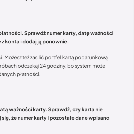
atności. Sprawdź numer karty, datę ważności
 z konta i dodaj ją ponownie.
i. Możesz też zasilić portfel kartą podarunkową
 próbach odczekaj 24 godziny, bo system może
danych płatności.
ą ważności karty. Sprawdź, czy karta nie
 się, że numer karty i pozostałe dane wpisano