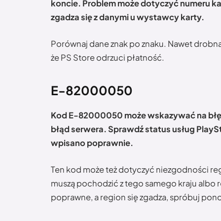
koncie. Problem może dotyczyć numeru kart
zgadza się z danymi u wystawcy karty.
Porównaj dane znak po znaku. Nawet drobna
że PS Store odrzuci płatność.
E-82000050
Kod E-82000050 może wskazywać na błędn
błąd serwera. Sprawdź status usług PlayS
wpisano poprawnie.
Ten kod może też dotyczyć niezgodności reg
muszą pochodzić z tego samego kraju albo re
poprawne, a region się zgadza, spróbuj pon