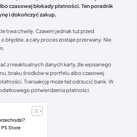
lbo czasowej blokady płatności. Ten poradnik
zynę i dokończyć zakup.
le trwa chwilę. Czasem jednak tuż przed
 o błędzie, a cały proces zostaje przerwany. Nie
m.
ć z nieaktualnych danych karty, źle wpisanego
nu, braku środków w portfelu albo czasowej
łatności. Transakcję może też odrzucić bank. W
odatkowego potwierdzenia płatności.
przechodzi?
 PS Store