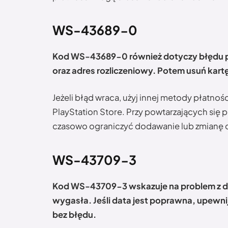
WS-43689-0
Kod WS-43689-0 również dotyczy błędu pł
oraz adres rozliczeniowy. Potem usuń kartę
Jeżeli błąd wraca, użyj innej metody płatnośc
PlayStation Store. Przy powtarzających się
czasowo ograniczyć dodawanie lub zmianę 
WS-43709-3
Kod WS-43709-3 wskazuje na problem z dat
wygasła. Jeśli data jest poprawna, upewnij
bez błędu.