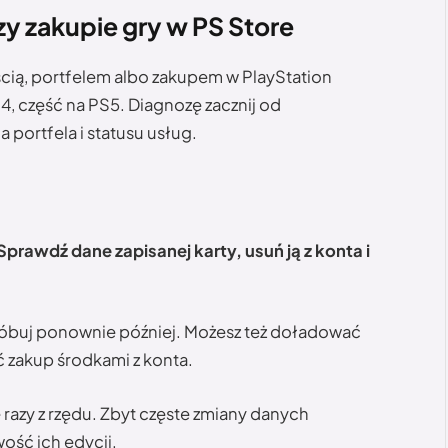
y zakupie gry w PS Store
cią, portfelem albo zakupem w PlayStation
4, część na PS5. Diagnozę zacznij od
 portfela i statusu usług.
rawdź dane zapisanej karty, usuń ją z konta i
 spróbuj ponownie później. Możesz też doładować
ć zakup środkami z konta.
e razy z rzędu. Zbyt częste zmiany danych
ść ich edycji.