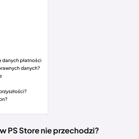
ę danych płatności
prawnych danych?
e
przyszłości?
ion?
w PS Store nie przechodzi?