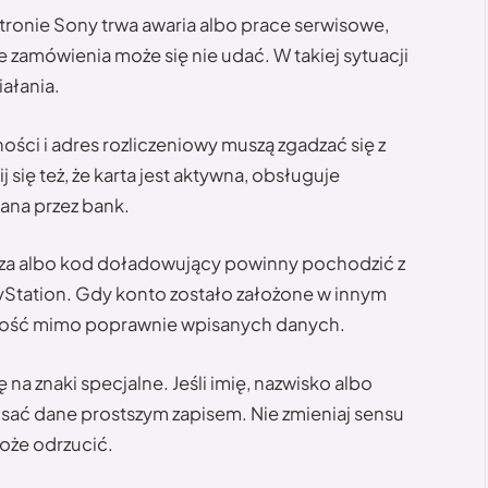
stronie Sony trwa awaria albo prace serwisowe,
e zamówienia może się nie udać. W takiej sytuacji
ałania.
ści i adres rozliczeniowy muszą zgadzać się z
się też, że karta jest aktywna, obsługuje
wana przez bank.
icza albo kod doładowujący powinny pochodzić z
yStation. Gdy konto zostało założone w innym
atność mimo poprawnie wpisanych danych.
a znaki specjalne. Jeśli imię, nazwisko albo
isać dane prostszym zapisem. Nie zmieniaj sensu
może odrzucić.