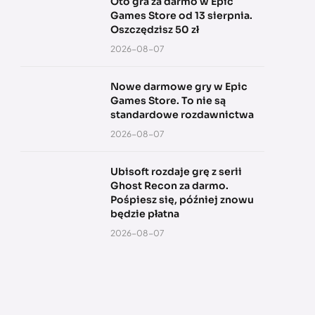
Oto gra za darmo w Epic
Games Store od 13 sierpnia.
Oszczędzisz 50 zł
2026-08-07
Nowe darmowe gry w Epic
Games Store. To nie są
standardowe rozdawnictwa
2026-08-07
Ubisoft rozdaje grę z serii
Ghost Recon za darmo.
Pośpiesz się, później znowu
będzie płatna
2026-08-07