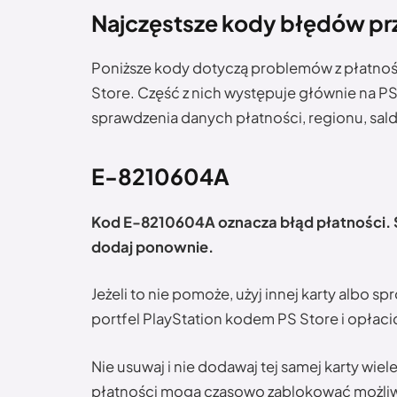
Najczęstsze kody błędów prz
Poniższe kody dotyczą problemów z płatnoś
Store. Część z nich występuje głównie na PS
sprawdzenia danych płatności, regionu, salda
E-8210604A
Kod E-8210604A oznacza błąd płatności. Sp
dodaj ponownie.
Jeżeli to nie pomoże, użyj innej karty albo
portfel PlayStation kodem PS Store i opłaci
Nie usuwaj i nie dodawaj tej samej karty wiel
płatności mogą czasowo zablokować możliwo