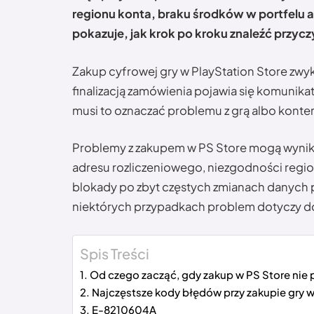
regionu konta, braku środków w portfelu a
pokazuje, jak krok po kroku znaleźć przyc
Zakup cyfrowej gry w PlayStation Store zwyk
finalizacją zamówienia pojawia się komunikat
musi to oznaczać problemu z grą albo konte
Problemy z zakupem w PS Store mogą wynika
adresu rozliczeniowego, niezgodności regio
blokady po zbyt częstych zmianach danych p
niektórych przypadkach problem dotyczy d
Spis Treści
Od czego zacząć, gdy zakup w PS Store nie 
Najczęstsze kody błędów przy zakupie gry w
E-8210604A