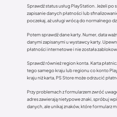
Sprawdź status usług PlayStation. Jeżeli po 
zapisanie danych płatności lub sfinalizowani
poczekaj, aż usługi wrócą do normalnego dzi
Potem sprawdź dane karty. Numer, data ważno
danymi zapisanymi u wystawcy karty. Upewnij 
płatności internetowe i nie została zabloko
Sprawdź również region konta. Karta płatn
tego samego kraju lub regionu co konto Pla
kraju niż karta, PS Store może odrzucić pł
Przy problemach z formularzem zwróć uwagę n
adres zawierają nietypowe znaki, spróbuj wp
danych, ale unikaj znaków, które formularz 