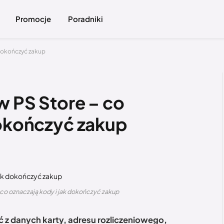
Promocje
Poradniki
 dokończyć zakup
w PS Store – co
dokończyć zakup
– co oznaczają kody i jak dokończyć zakup
 z danych karty, adresu rozliczeniowego,